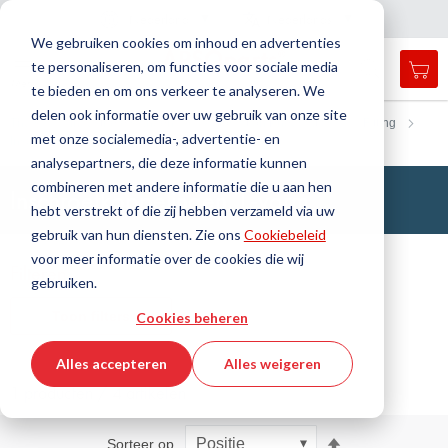
Land
Taal
Nederland
Nederlands
N
a
i
g
a
t
i
e
l
u
i
t
e
v
s
n
We gebruiken cookies om inhoud en advertenties
te personaliseren, om functies voor sociale media
Mij
Open
Toggle
Menu
te bieden en om ons verkeer te analyseren. We
search
Nav
form
delen ook informatie over uw gebruik van onze site
Zoek
Thuis
Industriële slangen
Automation/Pneumatics
Fitting
met onze socialemedia-, advertentie- en
Inschroefkoppelingen
L-vorm
Zoek
analysepartners, die deze informatie kunnen
combineren met andere informatie die u aan hen
Inschroefkoppelingen, L-vorm
hebt verstrekt of die zij hebben verzameld via uw
gebruik van hun diensten. Zie ons
Cookiebeleid
voor meer informatie over de cookies die wij
Filteren
gebruiken.
Toon filters
Cookies beheren
Alles accepteren
Alles weigeren
1 producten / 4 artikelen
Van
Sorteer op