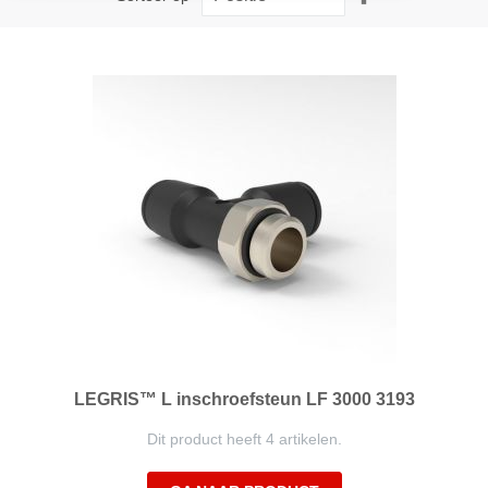
hoog
naar
laag
sorteren
LEGRIS™ L inschroefsteun LF 3000 3193
Dit product heeft 4 artikelen.