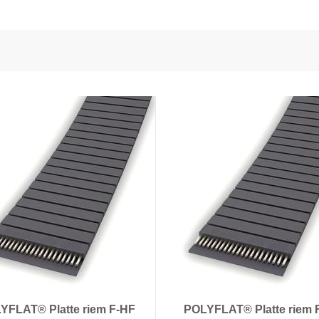
en voedingstechnologie
onductors
ies
YFLAT® Platte riem F-HF
POLYFLAT® Platte riem 