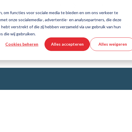
Land
Taal
Nederland
Nederlands
, om functies voor sociale media te bieden en om ons verkeer te
 met onze socialemedia-, advertentie- en analysepartners, die deze
dschappen en diensten
Hulp en ondersteuning
Snel
hebt verstrekt of die zij hebben verzameld via uw gebruik van hun
s die wij gebruiken.
Cookies beheren
Alles accepteren
Alles weigeren
echniek
productconfigurator
Industriële slangen
3D CAD-bestand downloaden
Instructievideo's
Slangen
Gegolfde slang
Armaturen
asweefsels
Automation/Pneumatics
KAPSTO Beschermende delen
e banden
Compensator