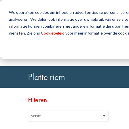
We gebruiken cookies om inhoud en advertenties te personaliseren
analyseren. We delen ook informatie over uw gebruik van onze site
Producten
Geree
informatie kunnen combineren met andere informatie die u aan hen 
diensten. Zie ons
Cookiebeleid
voor meer informatie over de cookie
Zoek
Afdichtingstechniek
DirectUP-bestelling uploaden
Neem contact op / Retourzendingen
Kunststoft
DirectCUT 
Over ons
O-ringen / X-ringen
Platen
Thuis
Aandrijftechniek
Platte riem
Rotatie-afdichtingen
Rondstaven
Hefafdichtingen en Geleidingsbanden
Buizen
Platte riem
Profielen, ronde koorden en strips
Folies en Gl
Afdichtingsplaten en bekledingen
Glijlagers
Vlakke afdichtingen
Zelfklevend
Filteren
Vormdelen
Filters, technische weefsels, isolatiemateriaal
Versie