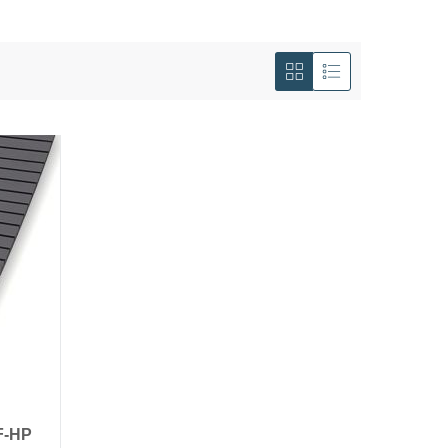
Tonen
als
Foto-
Lijst
tabel
F-HP