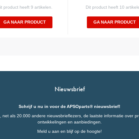
it product heeft 9 artikelen.
Dit product heeft 10 artikel
GA NAAR PRODUCT
GA NAAR PRODUCT
Nieuwsbrief
Schrijf u nu in voor de APSOparts® nieuwsbrief!
 net als 20.000 andere nieuwsbrieflezers, de laatste informatie over p
ontwikkelingen en aanbiedingen.
Meld u aan en blijf op de hoogte!