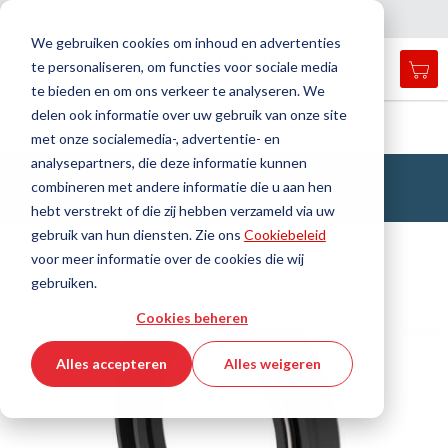
Land
Taal
Nederland
Nederlands
N
a
i
g
a
t
i
e
l
u
i
t
e
v
s
n
We gebruiken cookies om inhoud en advertenties
te personaliseren, om functies voor sociale media
Mij
Open
Toggle
Menu
te bieden en om ons verkeer te analyseren. We
search
Nav
form
delen ook informatie over uw gebruik van onze site
Zoek
Thuis
Afdichtingstechniek
Rotatie-afdichtingen
met onze socialemedia-, advertentie- en
Zoek
analysepartners, die deze informatie kunnen
Rotatie-afdichtingen
combineren met andere informatie die u aan hen
hebt verstrekt of die zij hebben verzameld via uw
gebruik van hun diensten. Zie ons
Cookiebeleid
voor meer informatie over de cookies die wij
gebruiken.
35 producten / 3.784 artikelen
Cookies beheren
Alles accepteren
Alles weigeren