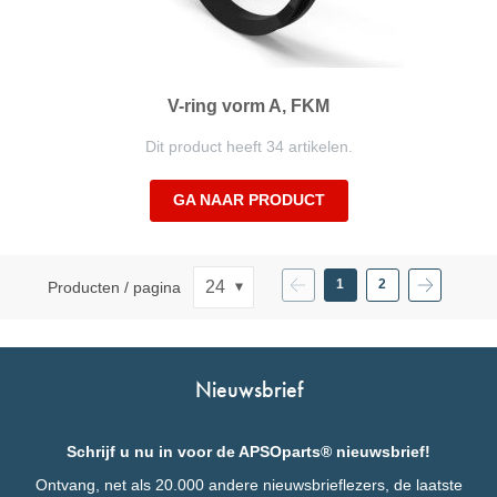
V-ring vorm A, FKM
Dit product heeft 34 artikelen.
GA NAAR PRODUCT
Pagina
Vorige
Pagina
Pagina
Volgende
1
2
Producten / pagina
U
Pagina
leest
momenteel
pagina
Nieuwsbrief
Schrijf u nu in voor de APSOparts® nieuwsbrief!
Ontvang, net als 20.000 andere nieuwsbrieflezers, de laatste