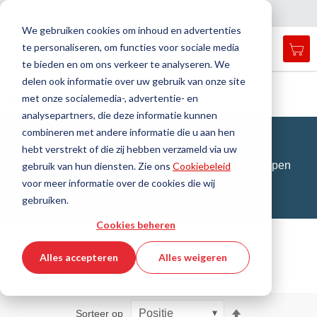
Land
Taal
Nederland
Nederlands
N
a
i
g
a
t
i
e
l
u
i
t
e
v
s
n
We gebruiken cookies om inhoud en advertenties
te personaliseren, om functies voor sociale media
Mij
Open
Toggle
Menu
te bieden en om ons verkeer te analyseren. We
search
Nav
form
delen ook informatie over uw gebruik van onze site
Zoek
Thuis
Afdichtingstechniek
O-ringen / X-ringen
met onze socialemedia-, advertentie- en
O-ring accessoires
Zoek
analysepartners, die deze informatie kunnen
combineren met andere informatie die u aan hen
O-ring accessoires
hebt verstrekt of die zij hebben verzameld via uw
Professionele accessoires en installatiegereedschappen
gebruik van hun diensten. Zie ons
Cookiebeleid
voor industriële O-ringafdichtingssystemen en
voor meer informatie over de cookies die wij
onderhoudstoepassingen
gebruiken.
Cookies beheren
Alles accepteren
Alles weigeren
1 producten / 1 artikelen
Van
Sorteer op