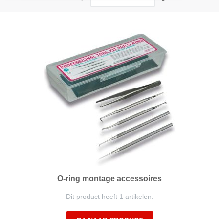
hoog
naar
laag
sorteren
O-ring montage accessoires
Dit product heeft 1 artikelen.