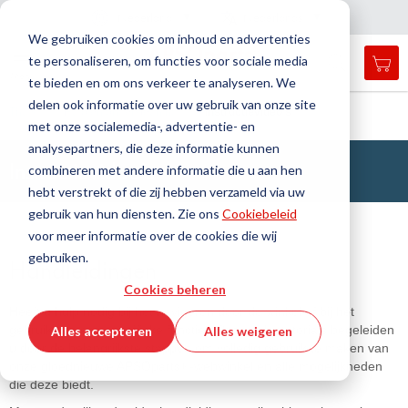
Land
Taal
Nederland
Nederlands
N
a
i
g
a
t
i
e
l
u
i
t
e
v
s
n
We gebruiken cookies om inhoud en advertenties
te personaliseren, om functies voor sociale media
Mij
Open
Toggle
Menu
te bieden en om ons verkeer te analyseren. We
search
Nav
form
delen ook informatie over uw gebruik van onze site
Zoek
Thuis
Hulp en ondersteuning
Instructievideo's
met onze socialemedia-, advertentie- en
Zoek
analysepartners, die deze informatie kunnen
Instructievideo's
combineren met andere informatie die u aan hen
hebt verstrekt of die zij hebben verzameld via uw
gebruik van hun diensten. Zie ons
Cookiebeleid
voor meer informatie over de cookies die wij
gebruiken.
Handleidingen
Cookies beheren
Heeft u hulp nodig bij het navigeren door de winkel of bij het
gebruik van een specifieke functie? Onze videotutorials begeleiden
Alles accepteren
Alles weigeren
u door de belangrijkste stappen om volledig gebruik te maken van
onze gloednieuwe APSOparts®-webwinkel en alle mogelijkheden
die deze biedt.