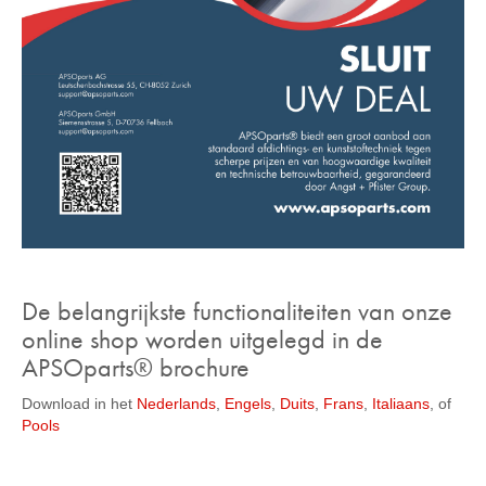
De belangrijkste functionaliteiten van onze
online shop worden uitgelegd in de
APSOparts® brochure
Download in het
Nederlands
,
Engels
,
Duits
,
Frans
,
Italiaans
, of
Pools