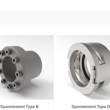
en voedingstechnologie
onductors
ies
Spanelement Type B
Spanelement Type D