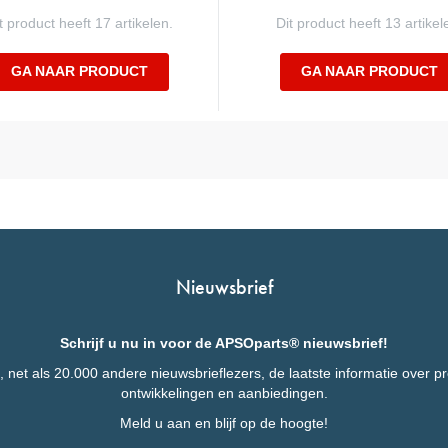
t product heeft 17 artikelen.
Dit product heeft 13 artikel
GA NAAR PRODUCT
GA NAAR PRODUCT
Nieuwsbrief
Schrijf u nu in voor de APSOparts® nieuwsbrief!
 net als 20.000 andere nieuwsbrieflezers, de laatste informatie over p
ontwikkelingen en aanbiedingen.
Meld u aan en blijf op de hoogte!