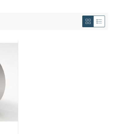
Tonen
als
Foto-
Lijst
tabel