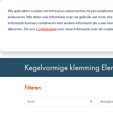
We gebruiken cookies om inhoud en advertenties te personaliseren
analyseren. We delen ook informatie over uw gebruik van onze site
Producten
Geree
informatie kunnen combineren met andere informatie die u aan hen 
diensten. Zie ons
Cookiebeleid
voor meer informatie over de cookie
Zoek
Afdichtingstechniek
DirectUP-bestelling uploaden
Neem contact op / Retourzendingen
Kunststoft
DirectCUT 
Over ons
O-ringen / X-ringen
Platen
Thuis
Aandrijftechniek
Klepelementen en as-naafverb
Rotatie-afdichtingen
Rondstaven
Hefafdichtingen en Geleidingsbanden
Buizen
Kegelvormige klemming Ele
Profielen, ronde koorden en strips
Folies en Gl
Afdichtingsplaten en bekledingen
Glijlagers
Vlakke afdichtingen
Zelfklevend
Filteren
Vormdelen
Filters, technische weefsels, isolatiemateriaal
Soort
Boorgat-