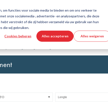
Land
Taal
Nederland
Nederlands
, om functies voor sociale media te bieden en om ons verkeer te
 met onze socialemedia-, advertentie- en analysepartners, die deze
dschappen en diensten
Hulp en ondersteuning
Snel
hebt verstrekt of die zij hebben verzameld via uw gebruik van hun
s die wij gebruiken.
Cookies beheren
Alles accepteren
Alles weigeren
echniek
productconfigurator
Industriële slangen
3D CAD-bestand downloaden
Instructievideo's
Slangen
indingen
Kegelvormige klemming Element
Gegolfde slang
Armaturen
ment
asweefsels
Automation/Pneumatics
KAPSTO Beschermende delen
e banden
Compensator
Ø D
Lengte