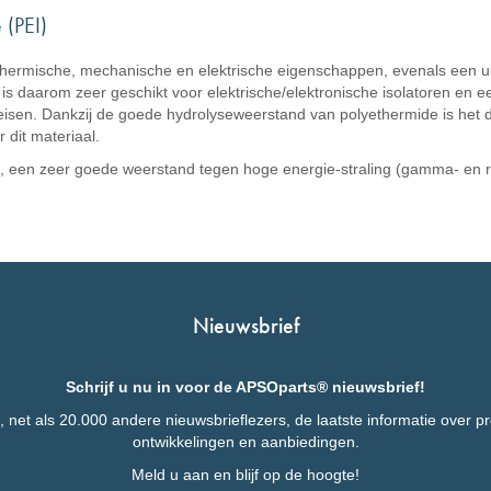
 (PEI)
thermische, mechanische en elektrische eigenschappen, evenals een ui
EI is daarom zeer geschikt voor elektrische/elektronische isolatoren 
reisen. Dankzij de goede hydrolyseweerstand van polyethermide is het 
 dit materiaal.
ren, een zeer goede weerstand tegen hoge energie-straling (gamma- en 
Nieuwsbrief
Schrijf u nu in voor de APSOparts® nieuwsbrief!
 net als 20.000 andere nieuwsbrieflezers, de laatste informatie over p
ontwikkelingen en aanbiedingen.
Meld u aan en blijf op de hoogte!