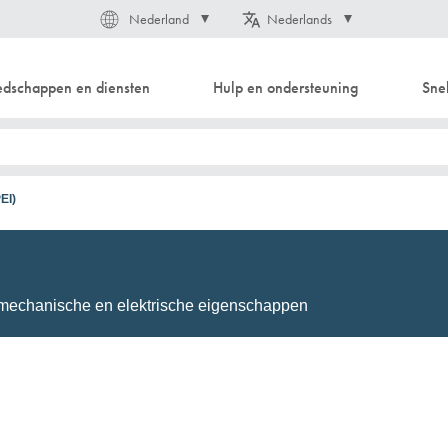
Land
Taal
Nederland
Nederlands
dschappen en diensten
Hulp en ondersteuning
Snel
echniek
productconfigurator
Industriële slangen
3D CAD-bestand downloaden
Instructievideo's
Slangen
EI)
Gegolfde slang
Armaturen
asweefsels
Automation/Pneumatics
KAPSTO Beschermende delen
 mechanische en elektrische eigenschappen
e banden
Compensator