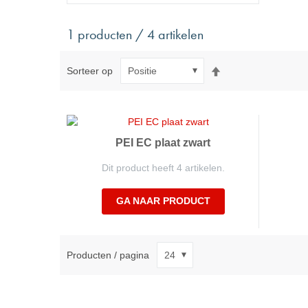
Trillingisolatie
Sensoren 
Lagerelement voor mobiele toepassing, met
Power Semic
1 producten / 4 artikelen
afscheurbeveiliging
Gas sensors
Lagerelement voor statische toepassingen, zonder
Power suppl
afscheurbeveiliging
Van
Sorteer op
hoog
Buffers, Rubberen veren, Rubberen holle veer,
naar
Bussen
laag
Isolatieplaten
sorteren
Machine uitlijningselementen
PEI EC plaat zwart
Veerelementen en Luchtveren
Dit product heeft 4 artikelen.
GA NAAR PRODUCT
Producten / pagina