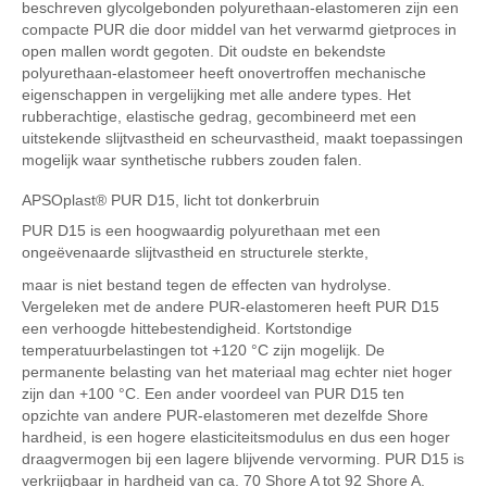
beschreven glycolgebonden polyurethaan-elastomeren zijn een
compacte PUR die door middel van het verwarmd gietproces in
open mallen wordt gegoten. Dit oudste en bekendste
polyurethaan-elastomeer heeft onovertroffen mechanische
eigenschappen in vergelijking met alle andere types. Het
rubberachtige, elastische gedrag, gecombineerd met een
uitstekende slijtvastheid en scheurvastheid, maakt toepassingen
mogelijk waar synthetische rubbers zouden falen.
APSOplast® PUR D15, licht tot donkerbruin
PUR D15 is een hoogwaardig polyurethaan met een
ongeëvenaarde slijtvastheid en structurele sterkte,
maar is niet bestand tegen de effecten van hydrolyse.
Vergeleken met de andere PUR-elastomeren heeft PUR D15
een verhoogde hittebestendigheid. Kortstondige
temperatuurbelastingen tot +120 °C zijn mogelijk. De
permanente belasting van het materiaal mag echter niet hoger
zijn dan +100 °C. Een ander voordeel van PUR D15 ten
opzichte van andere PUR-elastomeren met dezelfde Shore
hardheid, is een hogere elasticiteitsmodulus en dus een hoger
draagvermogen bij een lagere blijvende vervorming. PUR D15 is
verkrijgbaar in hardheid van ca. 70 Shore A tot 92 Shore A.