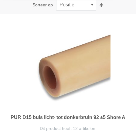
Van
Sorteer op
hoog
naar
laag
sorteren
PUR D15 buis licht- tot donkerbruin 92 ±5 Shore A
Dit product heeft 12 artikelen.