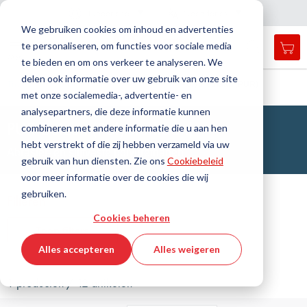
Land
Taal
Nederland
Nederlands
N
a
i
g
a
t
i
e
l
u
i
t
e
v
s
n
We gebruiken cookies om inhoud en advertenties
te personaliseren, om functies voor sociale media
Mij
Open
Toggle
Menu
te bieden en om ons verkeer te analyseren. We
search
Nav
form
delen ook informatie over uw gebruik van onze site
Zoek
Thuis
Kunststoftechniek
Buizen
Polyurethaan (PUR)
met onze socialemedia-, advertentie- en
Zoek
analysepartners, die deze informatie kunnen
PUR-Buizen (Polyurethaan)
combineren met andere informatie die u aan hen
hebt verstrekt of die zij hebben verzameld via uw
Abrasief- en slijtvaste polyurethanen
gebruik van hun diensten. Zie ons
Cookiebeleid
voor meer informatie over de cookies die wij
gebruiken.
Filteren
Cookies beheren
Toon filters
Alles accepteren
Alles weigeren
1 producten / 12 artikelen