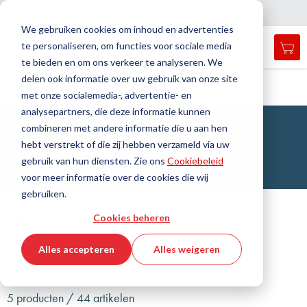
Land
Taal
Nederland
Nederlands
N
a
i
g
a
t
i
e
l
u
i
t
e
v
s
n
We gebruiken cookies om inhoud en advertenties
te personaliseren, om functies voor sociale media
Mij
Open
Toggle
Menu
te bieden en om ons verkeer te analyseren. We
search
Nav
form
delen ook informatie over uw gebruik van onze site
Zoek
Thuis
Industriële slangen
Slangen
Beschermslang
met onze socialemedia-, advertentie- en
Zoek
analysepartners, die deze informatie kunnen
Beschermslangen
combineren met andere informatie die u aan hen
hebt verstrekt of die zij hebben verzameld via uw
Voor verschillende soorten bescherming en voor het
gebruik van hun diensten. Zie ons
Cookiebeleid
transport van vloeibare of gasvormige media
voor meer informatie over de cookies die wij
gebruiken.
Filteren
Cookies beheren
Toon filters
Alles accepteren
Alles weigeren
5 producten / 44 artikelen