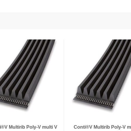
en voedingstechnologie
onductors
ies
®V Multirib Poly-V multi V
Conti®V Multirib Poly-V m