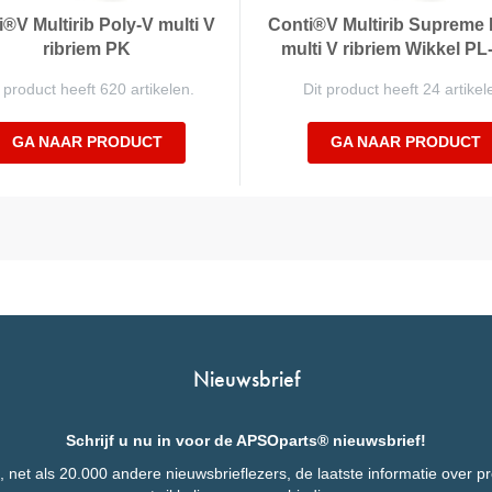
®V Multirib Poly-V multi V
Conti®V Multirib Supreme 
ribriem PK
multi V ribriem Wikkel P
 product heeft 620 artikelen.
Dit product heeft 24 artikel
GA NAAR PRODUCT
GA NAAR PRODUCT
Nieuwsbrief
Schrijf u nu in voor de APSOparts® nieuwsbrief!
 net als 20.000 andere nieuwsbrieflezers, de laatste informatie over p