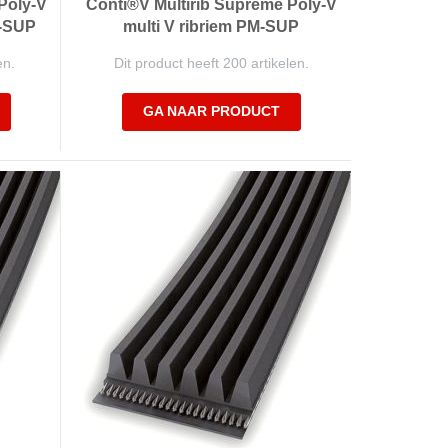
Poly-V
Conti®V Multirib Supreme Poly-V
M-SUP
multi V ribriem PM-SUP
en.
Dit product heeft 200 artikelen.
GA NAAR PRODUCT