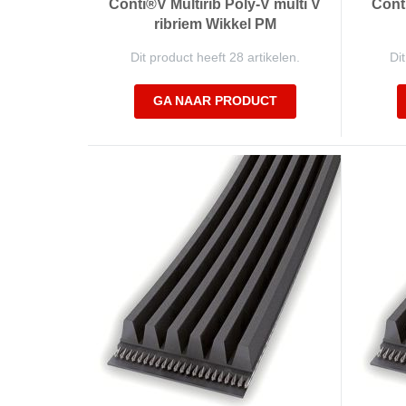
Conti®V Multirib Poly-V multi V
Conti
ribriem Wikkel PM
Dit product heeft 28 artikelen.
Dit
GA NAAR PRODUCT