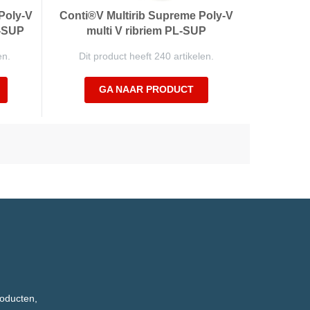
Poly-V
Conti®V Multirib Supreme Poly-V
L-SUP
multi V ribriem PL-SUP
en.
Dit product heeft 240 artikelen.
GA NAAR PRODUCT
roducten,