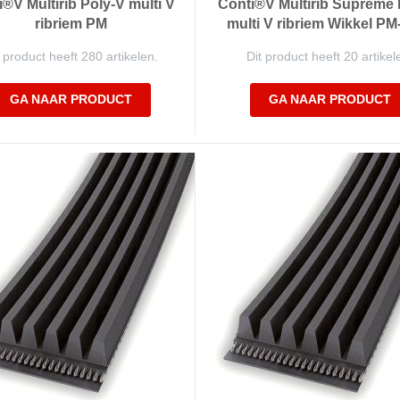
®V Multirib Poly-V multi V
Conti®V Multirib Supreme 
ribriem PM
multi V ribriem Wikkel P
 product heeft 280 artikelen.
Dit product heeft 20 artikel
GA NAAR PRODUCT
GA NAAR PRODUCT