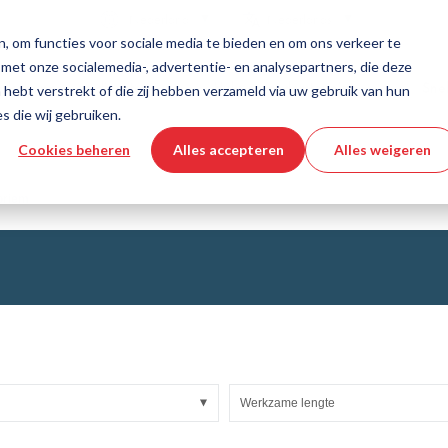
Land
Taal
Nederland
Nederlands
, om functies voor sociale media te bieden en om ons verkeer te
 met onze socialemedia-, advertentie- en analysepartners, die deze
dschappen en diensten
Hulp en ondersteuning
Snel
hebt verstrekt of die zij hebben verzameld via uw gebruik van hun
s die wij gebruiken.
Cookies beheren
Alles accepteren
Alles weigeren
echniek
productconfigurator
Industriële slangen
3D CAD-bestand downloaden
Instructievideo's
Slangen
ibriem
Gegolfde slang
Armaturen
asweefsels
Automation/Pneumatics
KAPSTO Beschermende delen
e banden
Compensator
Werkzame lengte