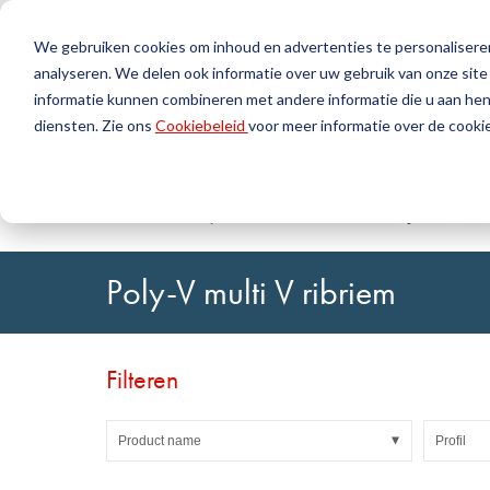
We gebruiken cookies om inhoud en advertenties te personaliseren
analyseren. We delen ook informatie over uw gebruik van onze site
Producten
Geree
informatie kunnen combineren met andere informatie die u aan hen 
diensten. Zie ons
Cookiebeleid
voor meer informatie over de cookie
Zoek
Afdichtingstechniek
DirectUP-bestelling uploaden
Neem contact op / Retourzendingen
Kunststoft
DirectCUT 
Over ons
O-ringen / X-ringen
Platen
Thuis
Aandrijftechniek
V-riemen
Poly-V multi V r
Rotatie-afdichtingen
Rondstaven
Hefafdichtingen en Geleidingsbanden
Buizen
Poly-V multi V ribriem
Profielen, ronde koorden en strips
Folies en Gl
Afdichtingsplaten en bekledingen
Glijlagers
Vlakke afdichtingen
Zelfklevend
Filteren
Vormdelen
Filters, technische weefsels, isolatiemateriaal
Product name
Profil