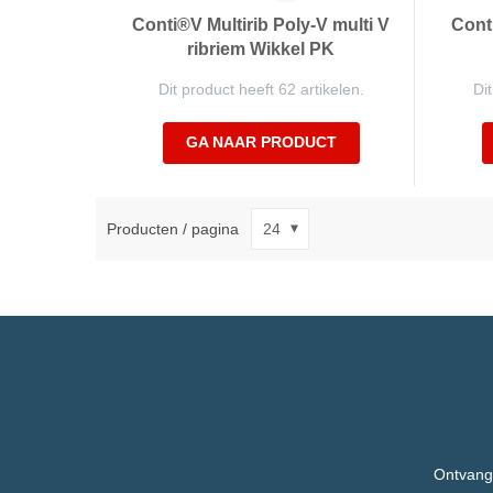
Conti®V Multirib Poly-V multi V
Conti
ribriem Wikkel PK
Dit product heeft 62 artikelen.
Dit
GA NAAR PRODUCT
Producten / pagina
Ontvang,