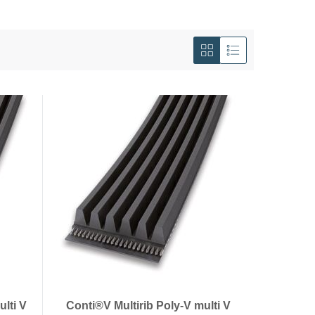
Tonen
als
Foto-
Lijst
tabel
ulti V
Conti®V Multirib Poly-V multi V