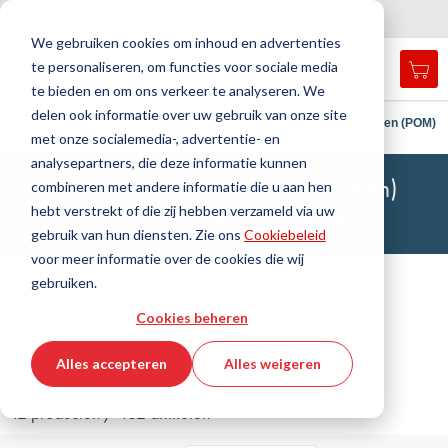
Land
Taal
Nederland
Nederlands
N
a
i
g
a
t
i
e
l
u
i
t
e
v
s
n
We gebruiken cookies om inhoud en advertenties
te personaliseren, om functies voor sociale media
Mij
Open
Toggle
Menu
te bieden en om ons verkeer te analyseren. We
search
Nav
form
delen ook informatie over uw gebruik van onze site
Zoek
Thuis
Kunststoftechniek
Rondstaven
Polyoxymethyleen (POM)
met onze socialemedia-, advertentie- en
Zoek
analysepartners, die deze informatie kunnen
POM-Rondstaven (Polyoxymethyleen)
combineren met andere informatie die u aan hen
hebt verstrekt of die zij hebben verzameld via uw
Universeel materiaal met perfecte bewerkbaarheid
gebruik van hun diensten. Zie ons
Cookiebeleid
voor meer informatie over de cookies die wij
gebruiken.
Filteren
Cookies beheren
Toon filters
Alles accepteren
Alles weigeren
12 producten / 162 artikelen