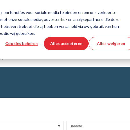
Land
Taal
Nederland
Nederlands
, om functies voor sociale media te bieden en om ons verkeer te
 met onze socialemedia-, advertentie- en analysepartners, die deze
dschappen en diensten
Hulp en ondersteuning
Snel
hebt verstrekt of die zij hebben verzameld via uw gebruik van hun
s die wij gebruiken.
Cookies beheren
Alles accepteren
Alles weigeren
echniek
productconfigurator
Industriële slangen
3D CAD-bestand downloaden
Instructievideo's
Slangen
C)
Gegolfde slang
Armaturen
asweefsels
Automation/Pneumatics
KAPSTO Beschermende delen
e banden
Compensator
Breedte