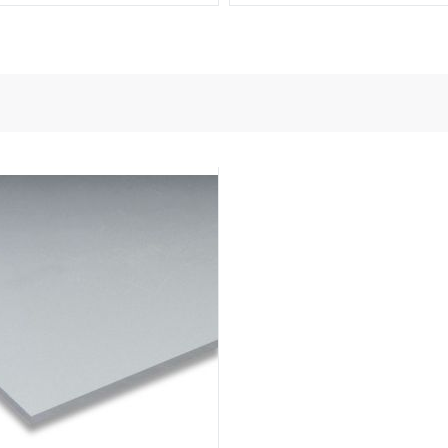
en voedingstechnologie
onductors
ies