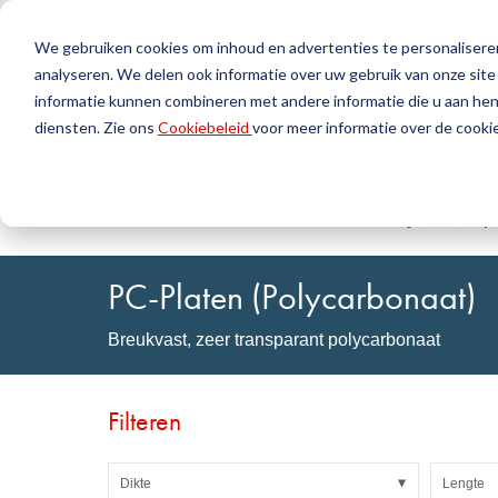
We gebruiken cookies om inhoud en advertenties te personaliseren
analyseren. We delen ook informatie over uw gebruik van onze site
Producten
Geree
informatie kunnen combineren met andere informatie die u aan hen 
diensten. Zie ons
Cookiebeleid
voor meer informatie over de cookie
Zoek
Afdichtingstechniek
DirectUP-bestelling uploaden
Neem contact op / Retourzendingen
Kunststoft
DirectCUT 
Over ons
O-ringen / X-ringen
Platen
Thuis
Kunststoftechniek
Platen
Polycarbonaat (P
Rotatie-afdichtingen
Rondstaven
Hefafdichtingen en Geleidingsbanden
Buizen
PC-Platen (Polycarbonaat)
Profielen, ronde koorden en strips
Folies en Gl
Afdichtingsplaten en bekledingen
Glijlagers
Breukvast, zeer transparant polycarbonaat
Vlakke afdichtingen
Zelfklevend
Vormdelen
Filters, technische weefsels, isolatiemateriaal
Filteren
Dikte
Lengte