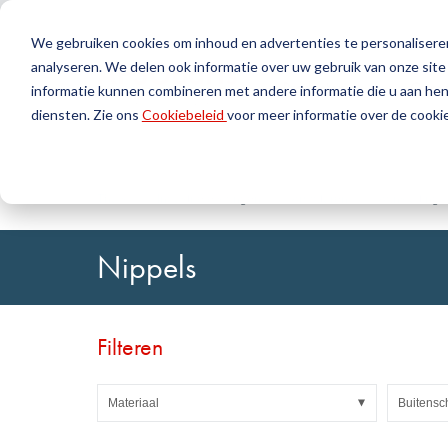
We gebruiken cookies om inhoud en advertenties te personaliseren
analyseren. We delen ook informatie over uw gebruik van onze site
Producten
Geree
informatie kunnen combineren met andere informatie die u aan hen 
diensten. Zie ons
Cookiebeleid
voor meer informatie over de cookie
Zoek
Afdichtingstechniek
DirectUP-bestelling uploaden
Neem contact op / Retourzendingen
Kunststoft
DirectCUT 
Over ons
O-ringen / X-ringen
Platen
Thuis
Industriële slangen
Armaturen
Aansluiting
Rotatie-afdichtingen
Rondstaven
Hefafdichtingen en Geleidingsbanden
Buizen
Nippels
Profielen, ronde koorden en strips
Folies en Gl
Afdichtingsplaten en bekledingen
Glijlagers
Vlakke afdichtingen
Zelfklevend
Filteren
Vormdelen
Filters, technische weefsels, isolatiemateriaal
Materiaal
Buitensc