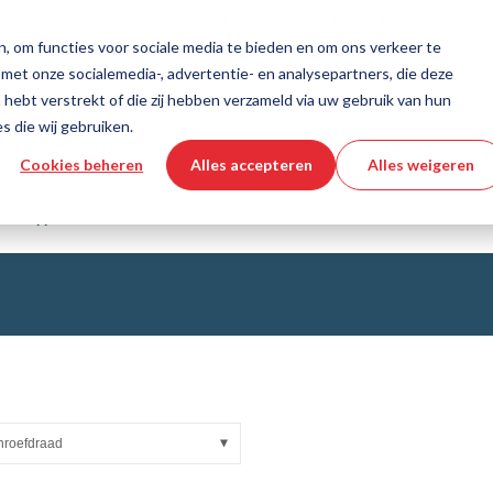
Land
Taal
Nederland
Nederlands
, om functies voor sociale media te bieden en om ons verkeer te
 met onze socialemedia-, advertentie- en analysepartners, die deze
dschappen en diensten
Hulp en ondersteuning
Snel
hebt verstrekt of die zij hebben verzameld via uw gebruik van hun
s die wij gebruiken.
Cookies beheren
Alles accepteren
Alles weigeren
echniek
productconfigurator
Industriële slangen
3D CAD-bestand downloaden
Instructievideo's
Slangen
Nippel
Gegolfde slang
Armaturen
asweefsels
Automation/Pneumatics
KAPSTO Beschermende delen
e banden
Compensator
hroefdraad