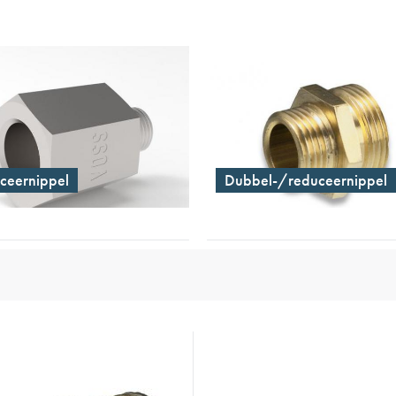
en voedingstechnologie
onductors
ies
ceernippel
Dubbel-/reduceernippel