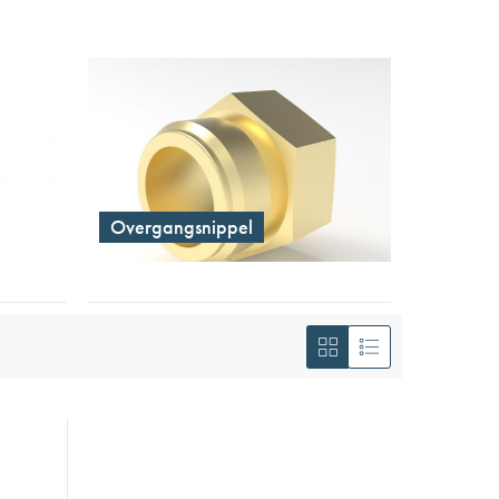
Overgangsnippel
Tonen
als
Foto-
Lijst
tabel