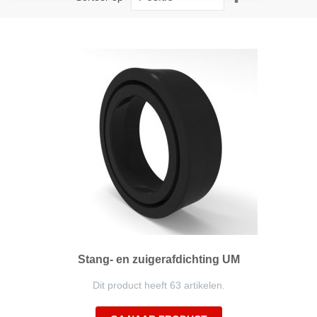
hoog
naar
laag
sorteren
Stang- en zuigerafdichting UM
Dit product heeft 63 artikelen.