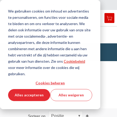
Land
Taal
Nederland
Nederlands
N
a
i
g
a
t
i
e
l
u
i
t
e
v
s
n
We gebruiken cookies om inhoud en advertenties
te personaliseren, om functies voor sociale media
Mij
Open
Toggle
Menu
te bieden en om ons verkeer te analyseren. We
search
Nav
form
delen ook informatie over uw gebruik van onze site
Zoek
Thuis
Afdichtingstechniek
met onze socialemedia-, advertentie- en
Hefafdichtingen en Geleidingsbanden
Piston-Rod Seal
Zoek
analysepartners, die deze informatie kunnen
combineren met andere informatie die u aan hen
Piston-Rod Seal
hebt verstrekt of die zij hebben verzameld via uw
gebruik van hun diensten. Zie ons
Cookiebeleid
voor meer informatie over de cookies die wij
Filteren
gebruiken.
Toon filters
Cookies beheren
Alles accepteren
Alles weigeren
2 producten / 74 artikelen
Van
Sorteer op