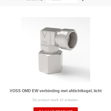
hoog
naar
laag
sorteren
VOSS OMD EW verbinding met afdichtkegel, licht
Dit product heeft 10 artikelen.