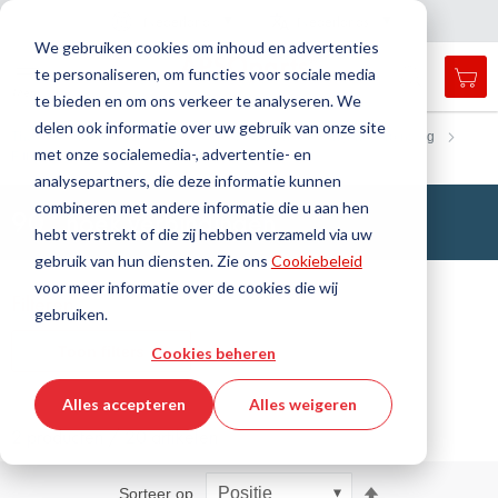
Land
Taal
Nederland
Nederlands
N
a
i
g
a
t
i
e
l
u
i
t
e
v
s
n
We gebruiken cookies om inhoud en advertenties
te personaliseren, om functies voor sociale media
Mij
Open
Toggle
Menu
te bieden en om ons verkeer te analyseren. We
search
Nav
form
delen ook informatie over uw gebruik van onze site
Zoek
Thuis
Industriële slangen
Armaturen
Snijringverbinding
met onze socialemedia-, advertentie- en
Fitting met afdichtconus
90° hoek
Zoek
analysepartners, die deze informatie kunnen
combineren met andere informatie die u aan hen
90° hoek verbindingen
hebt verstrekt of die zij hebben verzameld via uw
gebruik van hun diensten. Zie ons
Cookiebeleid
voor meer informatie over de cookies die wij
Filteren
gebruiken.
Toon filters
Cookies beheren
Alles accepteren
Alles weigeren
2 producten / 20 artikelen
Van
Sorteer op