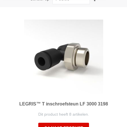
hoog
naar
laag
sorteren
LEGRIS™ T inschroefsteun LF 3000 3198
Dit product heeft 8 artikelen.