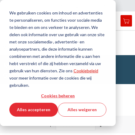
Land
Taal
Nederland
Nederlands
N
a
i
g
a
t
i
e
l
u
i
t
e
v
s
n
We gebruiken cookies om inhoud en advertenties
te personaliseren, om functies voor sociale media
Mij
Open
Toggle
Menu
te bieden en om ons verkeer te analyseren. We
search
Nav
form
delen ook informatie over uw gebruik van onze site
Zoek
Thuis
Afdichtingstechniek
met onze socialemedia-, advertentie- en
Hefafdichtingen en Geleidingsbanden
Zoek
Montagegereedschap voor groefafdichtingen
analysepartners, die deze informatie kunnen
combineren met andere informatie die u aan hen
Montagegereedschap voor
hebt verstrekt of die zij hebben verzameld via uw
gebruik van hun diensten. Zie ons
Cookiebeleid
groefafdichtingen
voor meer informatie over de cookies die wij
gebruiken.
Cookies beheren
1 producten / 1 artikelen
Alles accepteren
Alles weigeren
Van
Sorteer op
hoog