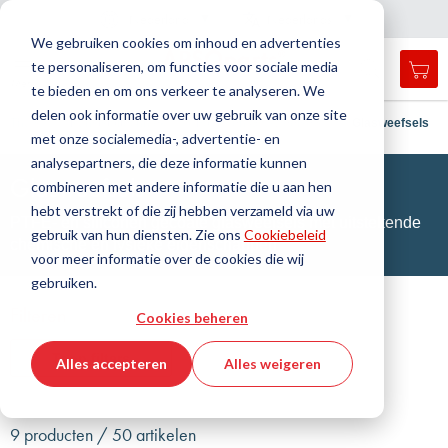
Land
Taal
Nederland
Nederlands
N
a
i
g
a
t
i
e
l
u
i
t
e
v
s
n
We gebruiken cookies om inhoud en advertenties
te personaliseren, om functies voor sociale media
Mij
Open
Toggle
Menu
te bieden en om ons verkeer te analyseren. We
search
Nav
form
delen ook informatie over uw gebruik van onze site
Zoek
Thuis
Kunststoftechniek
Folies en Glasweefsels
Glasweefsels
met onze socialemedia-, advertentie- en
Zoek
analysepartners, die deze informatie kunnen
Glasweefsels
combineren met andere informatie die u aan hen
hebt verstrekt of die zij hebben verzameld via uw
PTFE- en siliconen gecoate glasweefsels met uitstekende
gebruik van hun diensten. Zie ons
Cookiebeleid
chemische en fysieke eigenschappen
voor meer informatie over de cookies die wij
gebruiken.
Filteren
Cookies beheren
Toon filters
Alles accepteren
Alles weigeren
9 producten / 50 artikelen