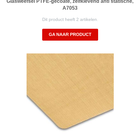
Glasweefsel PTFE-gecoate, zelfklevend anti statische,
A7053
Dit product heeft 2 artikelen.
GA NAAR PRODUCT