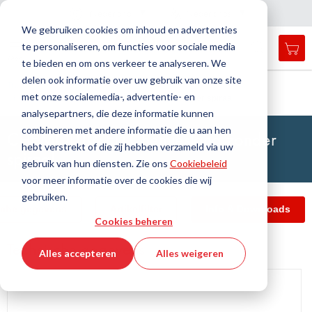
Land
Taal
Nederland
Nederlands
N
a
i
g
a
t
i
e
l
u
i
t
e
v
s
n
We gebruiken cookies om inhoud en advertenties
te personaliseren, om functies voor sociale media
Mij
Open
Toggle
Menu
te bieden en om ons verkeer te analyseren. We
search
Nav
form
delen ook informatie over uw gebruik van onze site
Zoek
Thuis
Industriële slangen
Slangen
Industrieslang
met onze socialemedia-, advertentie- en
Chemie
CHEMOLIT® ED Chemieslang zonder spiraal
Zoek
analysepartners, die deze informatie kunnen
combineren met andere informatie die u aan hen
CHEMOLIT® ED Chemieslang zonder
hebt verstrekt of die zij hebben verzameld via uw
spiraal
gebruik van hun diensten. Zie ons
Cookiebeleid
voor meer informatie over de cookies die wij
gebruiken.
sche gegevens
Artikelfilter
Info & Downloads
Cookies beheren
Technische gegevens
Alles accepteren
Alles weigeren
Ga
naar
het