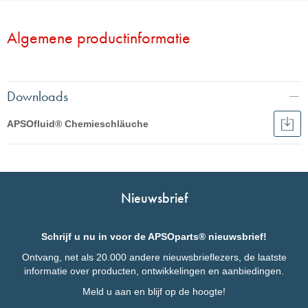
Algemene productinformatie
Downloads
APSOfluid® Chemieschläuche
Dow
APS
Deutsch
Che
Français
English
Nieuwsbrief
Schrijf u nu in voor de APSOparts® nieuwsbrief!
Ontvang, net als 20.000 andere nieuwsbrieflezers, de laatste
informatie over producten, ontwikkelingen en aanbiedingen.
Meld u aan en blijf op de hoogte!