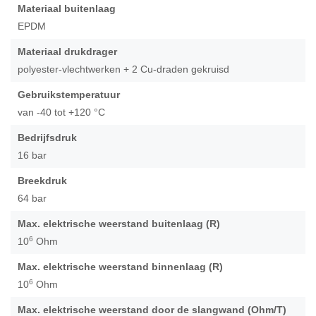
van
Materiaal buitenlaag
de
EPDM
afbeeldingen-
gallerij
Materiaal drukdrager
polyester-vlechtwerken + 2 Cu-draden gekruisd
Gebruikstemperatuur
van -40 tot +120 °C
Bedrijfsdruk
16 bar
Breekdruk
64 bar
Max. elektrische weerstand buitenlaag (R)
6
10
Ohm
Max. elektrische weerstand binnenlaag (R)
6
10
Ohm
Max. elektrische weerstand door de slangwand (Ohm/T)