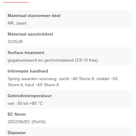
Ga
naar
Meer
Materiaal elastomeer deel
het
informatie
NR, zwart
begin
van
Materiaal aansluitdeel
de
S235JR
afbeeldingen-
gallerij
Surface treatment
gegalvaniseerd en gechromateerd (CR VI free)
Informatie hardheid
Spring waarden voorrang. zacht ~40 Shore A; middel ~55
Shore A; hard ~65 Shore A
Gebruikstemperatuur
van -30 tot +80 °C
EC Norm
2002/95/EC (RoHS)
Diameter