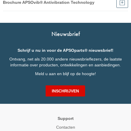
Brochure APSOvib® Antivibration Technology
Dow
Broc
English
APS
Anti
Français
Tec
Italiano
Nieuwsbrief
Deutsch
Schrijf u nu in voor de APSOparts® nieuwsbrief!
Ontvang, net als 20.000 andere nieuwsbrieflezers, de laatste
informatie over producten, ontwikkelingen en aanbiedingen.
Meld u aan en blijf op de hoogte!
INSCHRIJVEN
Support
Contacten