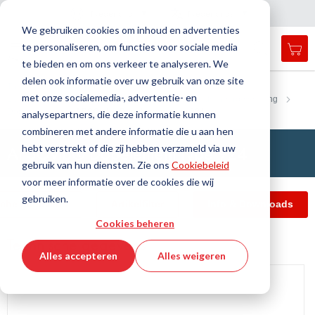
Land
Taal
Nederland
Nederlands
N
a
i
g
a
t
i
e
l
u
i
t
e
v
s
n
We gebruiken cookies om inhoud en advertenties
te personaliseren, om functies voor sociale media
Mij
Open
Toggle
Menu
te bieden en om ons verkeer te analyseren. We
search
Nav
form
delen ook informatie over uw gebruik van onze site
Zoek
Thuis
Trillingisolatie
met onze socialemedia-, advertentie- en
Lagerelement voor statische toepassingen, zonder afscheurbeveiliging
Zoek
Dopelement
APSOvib® Dopelement type 924
analysepartners, die deze informatie kunnen
combineren met andere informatie die u aan hen
APSOvib® Dopelement type 924
hebt verstrekt of die zij hebben verzameld via uw
gebruik van hun diensten. Zie ons
Cookiebeleid
voor meer informatie over de cookies die wij
gebruiken.
sche gegevens
Artikelfilter
Info & Downloads
Cookies beheren
Technische gegevens
Alles accepteren
Alles weigeren
Ga
naar
het
einde