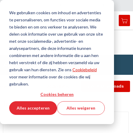
Land
Taal
Nederland
Nederlands
N
a
i
g
a
t
i
e
l
u
i
t
e
v
s
n
We gebruiken cookies om inhoud en advertenties
te personaliseren, om functies voor sociale media
Mij
Open
Toggle
Menu
te bieden en om ons verkeer te analyseren. We
search
Nav
form
delen ook informatie over uw gebruik van onze site
Zoek
Thuis
Trillingisolatie
met onze socialemedia-, advertentie- en
Lagerelement voor mobiele toepassing, met afscheurbeveiliging
Zoek
Ringbuffer
APSOvib® Ringbuffer
analysepartners, die deze informatie kunnen
combineren met andere informatie die u aan hen
APSOvib® Ringbuffer
hebt verstrekt of die zij hebben verzameld via uw
gebruik van hun diensten. Zie ons
Cookiebeleid
voor meer informatie over de cookies die wij
gebruiken.
sche gegevens
Artikelfilter
Info & Downloads
Cookies beheren
Technische gegevens
Alles accepteren
Alles weigeren
Ga
naar
het
einde