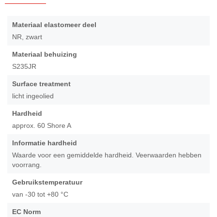
Ga
naar
Meer
Materiaal elastomeer deel
het
informatie
NR, zwart
begin
van
Materiaal behuizing
de
S235JR
afbeeldingen-
gallerij
Surface treatment
licht ingeolied
Hardheid
approx. 60 Shore A
Informatie hardheid
Waarde voor een gemiddelde hardheid. Veerwaarden hebben
voorrang.
Gebruikstemperatuur
van -30 tot +80 °C
EC Norm