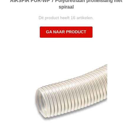
AIRSPIR PUR-WP 7 Polyurethaan profielslang met
spiraal
Dit product heeft 16 artikelen.
GA NAAR PRODUCT