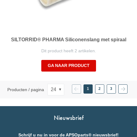
SILTORRID® PHARMA Siliconenslang met spiraal
Dit product heeft 2 artikelen.
GA NAAR PRODUCT
Pagina
Vorige
Pagina
Pagina
Volgend
1
2
3
Producten / pagina
U
Pagina
Pagina
leest
momenteel
pagina
Nieuwsbrief
Schrijf u nu in voor de APSOparts® nieuwsbrief!