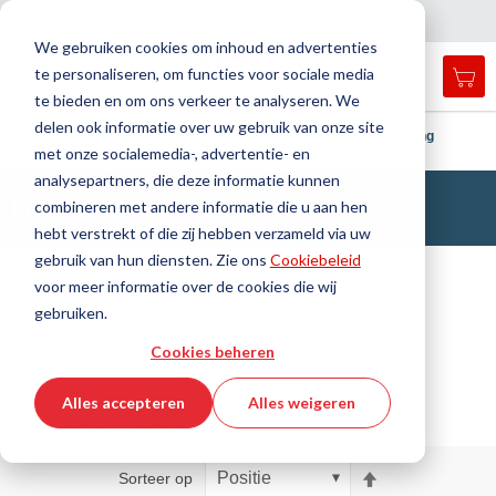
Land
Taal
Nederland
Nederlands
N
a
i
g
a
t
i
e
l
u
i
t
e
v
s
n
We gebruiken cookies om inhoud en advertenties
te personaliseren, om functies voor sociale media
Mij
Open
Toggle
Menu
te bieden en om ons verkeer te analyseren. We
search
Nav
form
delen ook informatie over uw gebruik van onze site
Zoek
Thuis
DirectCUT - Configurator
Slangen
Industrieslang
met onze socialemedia-, advertentie- en
Zoek
analysepartners, die deze informatie kunnen
Industrieslang
combineren met andere informatie die u aan hen
hebt verstrekt of die zij hebben verzameld via uw
gebruik van hun diensten. Zie ons
Cookiebeleid
Filteren
voor meer informatie over de cookies die wij
gebruiken.
Toon filters
Cookies beheren
Alles accepteren
Alles weigeren
56 producten / 360 artikelen
Van
Sorteer op