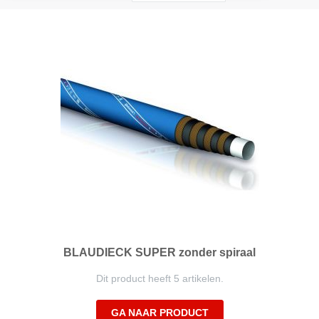
hoog
naar
laag
sorteren
BLAUDIECK SUPER zonder spiraal
Dit product heeft 5 artikelen.
GA NAAR PRODUCT