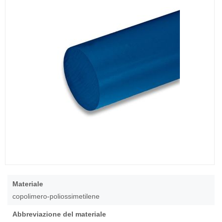
di
immagini
Vai
all'inizio
Maggiori
Materiale
della
Informazioni
copolimero-poliossimetilene
galleria
di
Abbreviazione del materiale
immagini