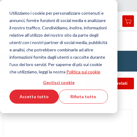
Nazione
Lingua
Italia
Italiano
C
h
i
d
e
e
a
a
v
i
g
a
z
i
o
n
Utilizziamo i cookie per personalizzare contenuti e
r
n
e
annunci, fornire funzioni di social media e analizzare
Car
Open
Toggle
Menu
il nostro traffico. Condividiamo, inoltre, informazioni
search
Nav
form
relative all’utilizzo del nostro sito da parte degli
Cerca
Home
Tecnologia delle materie plastiche
Tondi
utenti con i nostri partner di social media, pubblicità
Poliossimetilene (POM)
Tondi POM-C azzurro
Cerca
e analisi, che potrebbero combinarle ad altre
informazioni fornite dagli utenti o raccolte durante
Tondi POM-C azzurro
l’uso dei loro servizi. Per saperne di più sui cookie
che utilizziamo, leggi la nostra
Politica sui cookie
Gestisci cookie
ro articolo
Info e download
Prodotti correlati
Accetta tutto
Rifiuta tutto
Dati tecnici
Vai
alla
fine
della
galleria