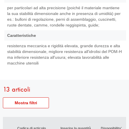
per particolari ad alta precisione (poiché il materiale mantiene
la sua stabilità dimensionale anche in presenza di umidità) per
es.: bulloni di regolazione, perni di assemblaggio, cuscinetti,
ruote dentate, camme, rondelle reggispinta, guide;
Caratteristiche
resistenza meccanica e rigidità elevata, grande durezza e alta
stabilità dimensionale, migliore resistenza all'idrolisi del POM-H
ma inferiore resistenza all'usura; elevata lavorabilità alle
macchine utensili
13 articoli
Mostra filtri
Codice
Codice articolo
articolo
Codice di articolo
Codice di articolo
Inserire la quantità
Inserire la quantità
Disponibilita'
Disponibilita'