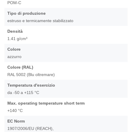
POM-C
Tipo di produzione
estruso e termicamente stabilizzato
Densità
1.41 g/cm³
Colore
azzurro
Colore (RAL)
RAL 5002 (Blu oltremare)
Temperatura d'esercizio
da -50 a +115 °C
Max. operating temperature short term
+140 °C
EC Norm
1907/2006/EU (REACH),