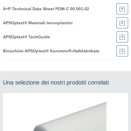
A+P Technical Data Sheet POM-C 00.001-02
Scar
A+P
Tech
APSOplast® Materiali tecnoplastici
Data
Scar
Shee
APS
Italiano
POM
Mate
APSOplast® TechGuide
C
tecn
Scar
Mostra Più Download
00.0
APS
Deutsch
02
Tec
Deutsch
Broschüre APSOplast® Kunststoff-Halbfabrikate
Scar
English
Bro
English
Deutsch
APS
Français
Kuns
English
Halb
Una selezione dei nostri prodotti correlati