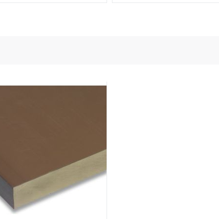
 dei sensori e della potenza
onductors
ies