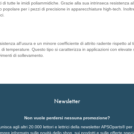
ti di tutte le imidi poliammidiche. Grazie alla sua intrinseca resistenza a
 popolare per i pezzi di precisione in apparecchiature high-tech. Inoltr
ci.
tenza all'usura e un minore coefficiente di attrito radente rispetto al 
i temperature. Questo tipo si caratterizza in applicazioni con elevate 
vimenti di sollevamento.
Newsletter
Non vuole perdersi nessuna promozione?
 unisca agli altri 20.000 lettori e lettrici della newsletter APSOparts® pe
mpre informato sulle novità dello shop, sui prodotti e sulle offerte specia