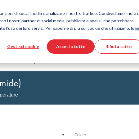
Nazione
Lingua
Italia
Italiano
nzioni di social media e analizzare il nostro traffico. Condividiamo, inoltre
 con i nostri partner di social media, pubblicità e analisi, che potrebbero
Strumenti e servizi
Aiuto e supporto
Ordine vel
e l’uso dei loro servizi. Per saperne di più sui cookie che utilizziamo, legg
Gestisci cookie
Accetta tutto
Rifiuta tutto
 delle materie plastiche
ore prodotti DirectCUT
Tecnologia dei fluidi
Download file CAD 3D
Video tutorial
Tubi flessibili
oliammide-immide (PAI)
Tubo corrugato
Raccordo
mmide)
to di vetro
Automazione/Pneumatica
strisciamento
KAPSTO Parti protettive
perature
desivi
Compensatore
Colore