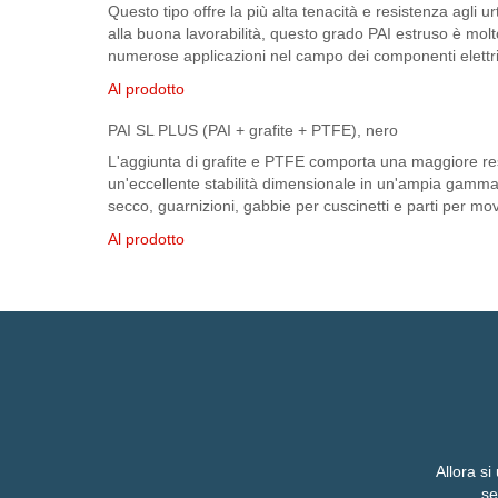
Questo tipo offre la più alta tenacità e resistenza agli ur
alla buona lavorabilità, questo grado PAI estruso è molto
numerose applicazioni nel campo dei componenti elettri
Al prodotto
PAI SL PLUS (PAI + grafite + PTFE), nero
L'aggiunta di grafite e PTFE comporta una maggiore resis
un'eccellente stabilità dimensionale in un'ampia gamma d
secco, guarnizioni, gabbie per cuscinetti e parti per mo
Al prodotto
Allora si
se