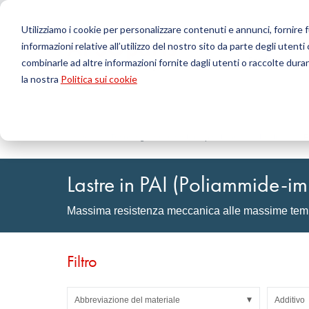
Utilizziamo i cookie per personalizzare contenuti e annunci, fornire fu
informazioni relative all’utilizzo del nostro sito da parte degli utenti
Prodotti
combinarle ad altre informazioni fornite dagli utenti o raccolte durant
la nostra
Politica sui cookie
Cerca
Tecnologia delle tenute
Caricamento ordini DirectUP
Contattaci / Resi
Tecnologia
Configurat
Chi siamo
O-ring / X-ring
Lastre
Home
Tecnologia delle materie plastiche
Lastre
P
Tenute per movimenti rotativi
Tondi
Guarnizioni per movimenti alternativi e Fasce di
Tubi
Lastre in PAI (Poliammide-i
guida
Fogli e Tessu
Profili, cordoni tondi e strisce
Cuscinetti a 
Massima resistenza meccanica alle massime tem
Lastre di guarnizione e rivestimenti
Nastri autoa
Guarnizioni piane
Articoli tecnici stampati
Filtro
Filtri, tessuti tecnici, materiale isolante
Abbreviazione del materiale
Additivo