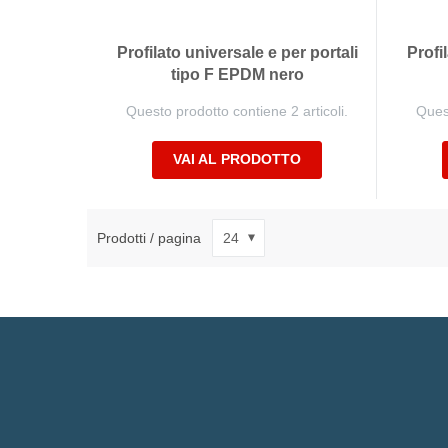
Profilato universale e per portali
Profi
tipo F EPDM nero
Questo prodotto contiene 2 articoli.
Quest
VAI AL PRODOTTO
Prodotti / pagina