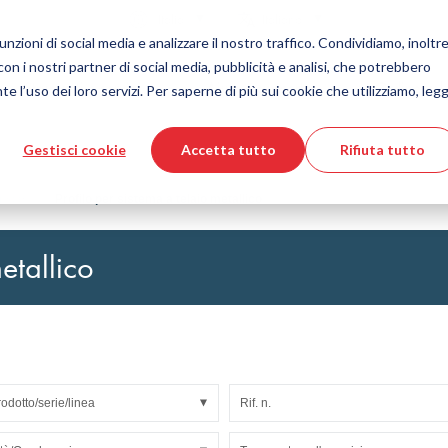
Nazione
Lingua
Italia
Italiano
nzioni di social media e analizzare il nostro traffico. Condividiamo, inoltre
 con i nostri partner di social media, pubblicità e analisi, che potrebbero
Strumenti e servizi
Aiuto e supporto
Ordine vel
e l’uso dei loro servizi. Per saperne di più sui cookie che utilizziamo, legg
Gestisci cookie
Accetta tutto
Rifiuta tutto
 delle materie plastiche
ore prodotti DirectCUT
Tecnologia dei fluidi
Download file CAD 3D
Video tutorial
Tubi flessibili
trisce
Profilo per sistema a telaio metallico
Tubo corrugato
Raccordo
metallico
to di vetro
Automazione/Pneumatica
strisciamento
KAPSTO Parti protettive
desivi
Compensatore
rodotto/serie/linea
Rif. n.