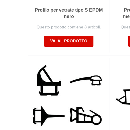
Profilo per vetrate tipo S EPDM
Pr
nero
met
Questo prodotto contiene 8 articoli.
Quest
VAI AL PRODOTTO