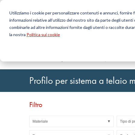
Utilizziamo i cookie per personalizzare contenuti e annunci, fornire fu
informazioni relative all’utilizzo del nostro sito da parte degli utenti
Prodotti
combinarle ad altre informazioni fornite dagli utenti o raccolte durant
la nostra
Politica sui cookie
Cerca
Tecnologia delle tenute
Caricamento ordini DirectUP
Contattaci / Resi
Tecnologia
Configurat
Chi siamo
O-ring / X-ring
Lastre
Home
Tecnologia delle tenute
Profili, cordoni tondi e s
Tenute per movimenti rotativi
Tondi
Guarnizioni per movimenti alternativi e Fasce di
Tubi
Profilo per sistema a telaio 
guida
Fogli e Tessu
Profili, cordoni tondi e strisce
Cuscinetti a 
Lastre di guarnizione e rivestimenti
Nastri autoa
Guarnizioni piane
Filtro
Articoli tecnici stampati
Filtri, tessuti tecnici, materiale isolante
Materiale
Tipo di p