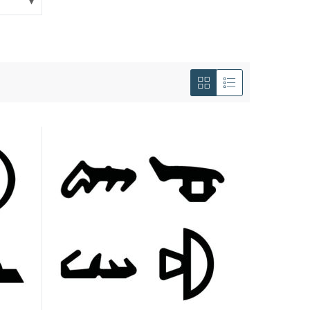
Mostra
come
Griglia
Lista