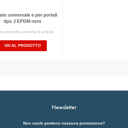
lato universale e per portali
tipo J EPDM nero
o prodotto contiene 6 articoli.
VAI AL PRODOTTO
Newsletter
Non vuole perdersi nessuna promozione?