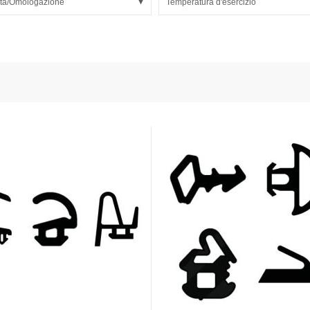
tà/Omologazione
Temperatura d'esercizio
 dei sensori e della potenza
onductors
ies