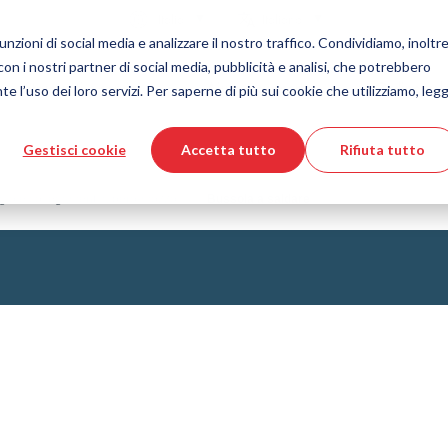
Nazione
Lingua
Italia
Italiano
nzioni di social media e analizzare il nostro traffico. Condividiamo, inoltre
 con i nostri partner di social media, pubblicità e analisi, che potrebbero
Strumenti e servizi
Aiuto e supporto
Ordine vel
e l’uso dei loro servizi. Per saperne di più sui cookie che utilizziamo, legg
Gestisci cookie
Accetta tutto
Rifiuta tutto
 delle materie plastiche
ore prodotti DirectCUT
Tecnologia dei fluidi
Download file CAD 3D
Video tutorial
Tubi flessibili
ggio e collegamenti albero-mozzo
Bussola a saldare
Tubo corrugato
Raccordo
to di vetro
Automazione/Pneumatica
strisciamento
KAPSTO Parti protettive
desivi
Compensatore