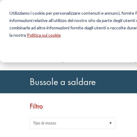
Utilizziamo i cookie per personalizzare contenuti e annunci, fornire fu
informazioni relative all’utilizzo del nostro sito da parte degli utenti
Prodotti
combinarle ad altre informazioni fornite dagli utenti o raccolte durant
la nostra
Politica sui cookie
Cerca
Tecnologia delle tenute
Caricamento ordini DirectUP
Contattaci / Resi
Tecnologia
Configurat
Chi siamo
O-ring / X-ring
Lastre
Home
Tecnologia delle trasmissioni
Elementi di serra
Tenute per movimenti rotativi
Tondi
Guarnizioni per movimenti alternativi e Fasce di
Tubi
Bussole a saldare
guida
Fogli e Tessu
Profili, cordoni tondi e strisce
Cuscinetti a 
Lastre di guarnizione e rivestimenti
Nastri autoa
Guarnizioni piane
Filtro
Articoli tecnici stampati
Filtri, tessuti tecnici, materiale isolante
Tipo di mozzo