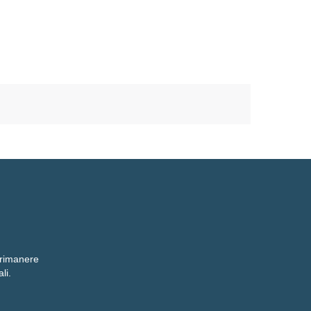
r rimanere
li.