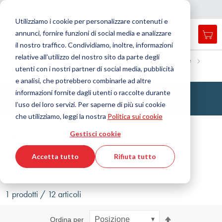
Nazione
Lingua
Italia
Italiano
C
h
i
d
e
e
a
a
v
i
g
a
z
i
o
n
Utilizziamo i cookie per personalizzare contenuti e
r
n
e
annunci, fornire funzioni di social media e analizzare
Car
Open
Toggle
Menu
il nostro traffico. Condividiamo, inoltre, informazioni
search
Nav
form
relative all’utilizzo del nostro sito da parte degli
Cerca
Home
Tecnologia delle tenute
Profili, cordoni tondi e strisce
utenti con i nostri partner di social media, pubblicità
Profilo flangiato
Cerca
e analisi, che potrebbero combinarle ad altre
informazioni fornite dagli utenti o raccolte durante
Profilo flangiato
l’uso dei loro servizi. Per saperne di più sui cookie
che utilizziamo, leggi la nostra
Politica sui cookie
Filtro
Gestisci cookie
Mostra filtri
Accetta tutto
Rifiuta tutto
1 prodotti / 12 articoli
Imposta
Ordina per