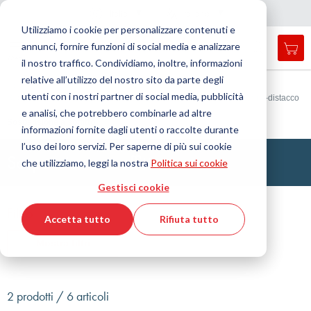
Nazione
Lingua
Italia
Italiano
C
h
i
d
e
e
a
a
v
i
g
a
z
i
o
n
Utilizziamo i cookie per personalizzare contenuti e
r
n
e
annunci, fornire funzioni di social media e analizzare
Car
Open
Toggle
Menu
il nostro traffico. Condividiamo, inoltre, informazioni
search
Nav
form
relative all’utilizzo del nostro sito da parte degli
Cerca
Home
Tecnologia dell'antivibrazione
utenti con i nostri partner di social media, pubblicità
Supporti per applicazioni statiche, senza dispositivo di sicurezza anti-distacco
Cerca
e analisi, che potrebbero combinarle ad altre
Sospensione a soffitto
informazioni fornite dagli utenti o raccolte durante
l’uso dei loro servizi. Per saperne di più sui cookie
Sospensione a soffitto
che utilizziamo, leggi la nostra
Politica sui cookie
Gestisci cookie
Filtro
Accetta tutto
Rifiuta tutto
Mostra filtri
2 prodotti / 6 articoli