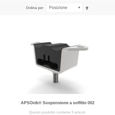
Imposta
Ordina per
la
direzione
decrescente
APSOvib® Sospensione a soffitto 002
Questo prodotto contiene 3 articoli.