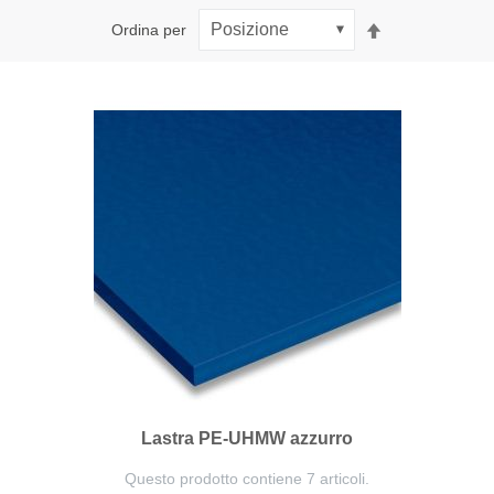
Imposta
Ordina per
la
direzione
decrescente
Lastra PE-UHMW azzurro
Questo prodotto contiene 7 articoli.