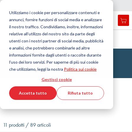
Nazione
Lingua
Italia
Italiano
C
h
i
d
e
e
a
a
v
i
g
a
z
i
o
n
Utilizziamo i cookie per personalizzare contenuti e
r
n
e
annunci, fornire funzioni di social media e analizzare
Car
Open
Toggle
Menu
il nostro traffico. Condividiamo, inoltre, informazioni
search
Nav
form
relative all’utilizzo del nostro sito da parte degli
Cerca
Home
Tecnologia delle materie plastiche
Lastre
utenti con i nostri partner di social media, pubblicità
Polietilene (PE)
Cerca
e analisi, che potrebbero combinarle ad altre
informazioni fornite dagli utenti o raccolte durante
Lastre in PE (Polietilene)
l’uso dei loro servizi. Per saperne di più sui cookie
Eccellente resistenza chimica a basso prezzo
che utilizziamo, leggi la nostra
Politica sui cookie
Gestisci cookie
Filtro
Accetta tutto
Rifiuta tutto
Mostra filtri
11 prodotti / 89 articoli