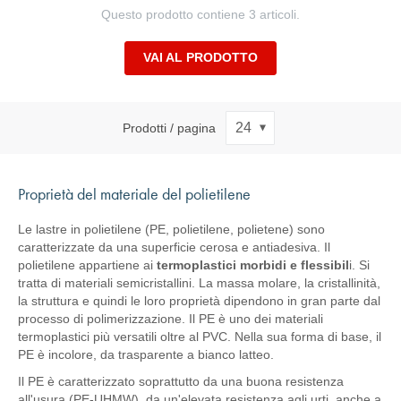
Questo prodotto contiene 3 articoli.
VAI AL PRODOTTO
Prodotti / pagina
Proprietà del materiale del polietilene
Le lastre in polietilene (PE, polietilene, polietene) sono
caratterizzate da una superficie cerosa e antiadesiva. Il
polietilene appartiene ai
termoplastici morbidi e flessibil
i. Si
tratta di materiali semicristallini. La massa molare, la cristallinità,
la struttura e quindi le loro proprietà dipendono in gran parte dal
processo di polimerizzazione. Il PE è uno dei materiali
termoplastici più versatili oltre al PVC. Nella sua forma di base, il
PE è incolore, da trasparente a bianco latteo.
Il PE è caratterizzato soprattutto da una buona resistenza
all'usura (PE-UHMW), da un'elevata resistenza agli urti, anche a