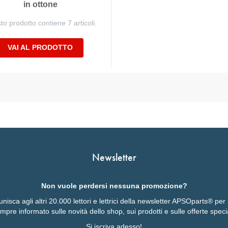
in ottone
o prodotto contiene 7 articoli.
VAI AL PRODOTTO
Newsletter
Non vuole perdersi nessuna promozione?
 unisca agli altri 20.000 lettori e lettrici della newsletter APSOparts® pe
mpre informato sulle novità dello shop, sui prodotti e sulle offerte specia
Si iscriva adesso!