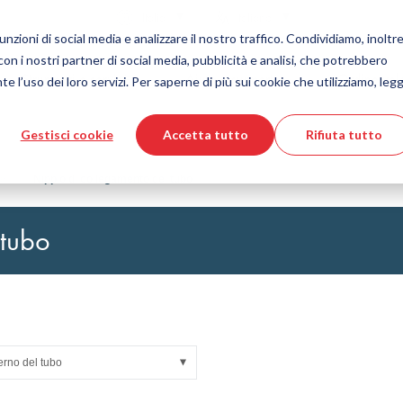
Nazione
Lingua
Italia
Italiano
nzioni di social media e analizzare il nostro traffico. Condividiamo, inoltre
 con i nostri partner di social media, pubblicità e analisi, che potrebbero
Strumenti e servizi
Aiuto e supporto
Ordine vel
e l’uso dei loro servizi. Per saperne di più sui cookie che utilizziamo, legg
Gestisci cookie
Accetta tutto
Rifiuta tutto
 delle materie plastiche
ore prodotti DirectCUT
Tecnologia dei fluidi
Download file CAD 3D
Video tutorial
Tubi flessibili
ne
Nipplo di collegamento del tubo
Tubo corrugato
Raccordo
 tubo
to di vetro
Automazione/Pneumatica
strisciamento
KAPSTO Parti protettive
desivi
Compensatore
erno del tubo