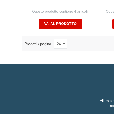
Questo prodotto contiene 4 articoli.
Quest
VAI AL PRODOTTO
Prodotti / pagina
Allora si
se