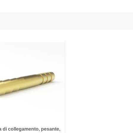
 dei sensori e della potenza
onductors
ies
a di collegamento, pesante,