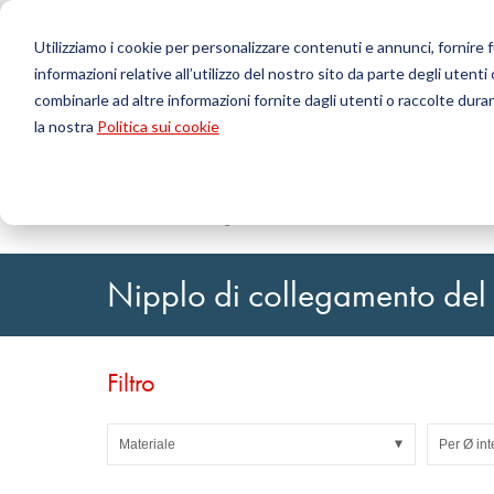
Utilizziamo i cookie per personalizzare contenuti e annunci, fornire fu
informazioni relative all’utilizzo del nostro sito da parte degli utenti
Prodotti
combinarle ad altre informazioni fornite dagli utenti o raccolte durant
la nostra
Politica sui cookie
Cerca
Tecnologia delle tenute
Caricamento ordini DirectUP
Contattaci / Resi
Tecnologia
Configurat
Chi siamo
O-ring / X-ring
Lastre
Home
Tecnologia dei fluidi
Raccordo
Connessio
Tenute per movimenti rotativi
Tondi
Guarnizioni per movimenti alternativi e Fasce di
Tubi
Nipplo di collegamento del
guida
Fogli e Tessu
Profili, cordoni tondi e strisce
Cuscinetti a 
Lastre di guarnizione e rivestimenti
Nastri autoa
Guarnizioni piane
Filtro
Articoli tecnici stampati
Filtri, tessuti tecnici, materiale isolante
Materiale
Per Ø int