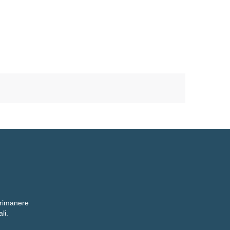
r rimanere
li.