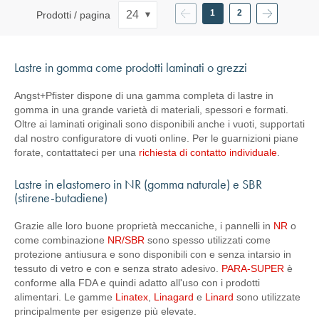
Precedente
Pagina
Pagina
Pagina
Successivo
1
2
Prodotti / pagina
Attualmente
Pagina
stai
leggendo
la
Lastre in gomma come prodotti laminati o grezzi
pagina
Angst+Pfister dispone di una gamma completa di lastre in
gomma in una grande varietà di materiali, spessori e formati.
Oltre ai laminati originali sono disponibili anche i vuoti, supportati
dal nostro configuratore di vuoti online. Per le guarnizioni piane
forate, contattateci per una
richiesta di contatto individuale
.
Lastre in elastomero in NR (gomma naturale) e SBR
(stirene-butadiene)
Grazie alle loro buone proprietà meccaniche, i pannelli in
NR
o
come combinazione
NR/SBR
sono spesso utilizzati come
protezione antiusura e sono disponibili con e senza intarsio in
tessuto di vetro e con e senza strato adesivo.
PARA-SUPER
è
conforme alla FDA e quindi adatto all'uso con i prodotti
alimentari. Le gamme
Linatex
,
Linagard
e
Linard
sono utilizzate
principalmente per esigenze più elevate.