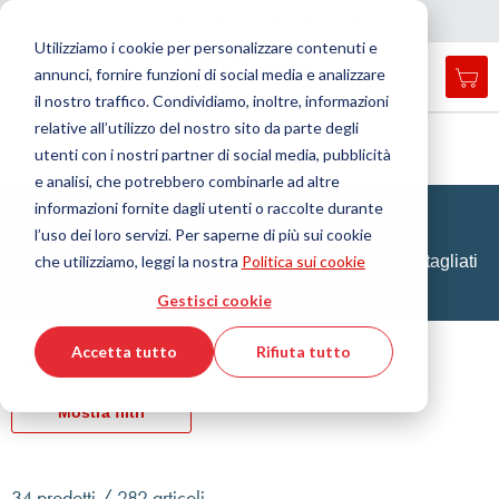
Nazione
Lingua
Italia
Italiano
C
h
i
d
e
e
a
a
v
i
g
a
z
i
o
n
Utilizziamo i cookie per personalizzare contenuti e
r
n
e
annunci, fornire funzioni di social media e analizzare
Car
Open
Toggle
Menu
il nostro traffico. Condividiamo, inoltre, informazioni
search
Nav
form
relative all’utilizzo del nostro sito da parte degli
Cerca
Home
Tecnologia delle tenute
utenti con i nostri partner di social media, pubblicità
Lastre di guarnizione e rivestimenti
Lastra in elastomero
Cerca
e analisi, che potrebbero combinarle ad altre
informazioni fornite dagli utenti o raccolte durante
Lastra in elastomero
l’uso dei loro servizi. Per saperne di più sui cookie
che utilizziamo, leggi la nostra
Politica sui cookie
In una varietà di materiali, spessori e formati - anche tagliati
a misura
Gestisci cookie
Accetta tutto
Rifiuta tutto
Filtro
Mostra filtri
34 prodotti / 282 articoli