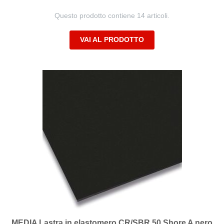
Questo prodotto contiene 14 articoli.
VAI AL PRODOTTO
MEDIA Lastra in elastomero CR/SBR 50 Shore A nero