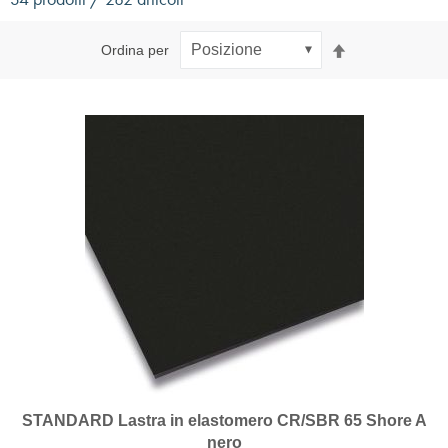
Imposta
Ordina per
la
direzione
decrescente
STANDARD Lastra in elastomero CR/SBR 65 Shore A
nero