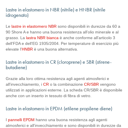
Lastre in elastomero in NBR (nitrile) e HNBR (nitrile
idrogenato)
Le
lastre in elastomero NBR
sono disponibili in durezze da 60 a
90 Shore A e hanno una buona resistenza all'olio minerale e al
grasso. La
lastra NBR bianca
è anche conforme all'articolo 3
dell'FDA e dell'EG 1935/2004. Per temperature di esercizio più
elevate l'
HNBR
è una buona alternativa.
Lastre in elastomero in CR (cloroprene) e SBR (stirene-
butadiene)
Grazie alla loro ottima resistenza agli agenti atmosferici e
all'invecchiamento, i
CR
o la combinazione
CR/SBR
vengono
utilizzati in applicazioni esterne. La scheda CR/SBR è disponibile
anche con un inserto in tessuto di fibra di vetro.
Lastre in elastomero in EPDM (etilene propilene diene)
I
pannelli EPDM
hanno una buona resistenza agli agenti
atmosferici e all'invecchiamento e sono disponibili in durezze da