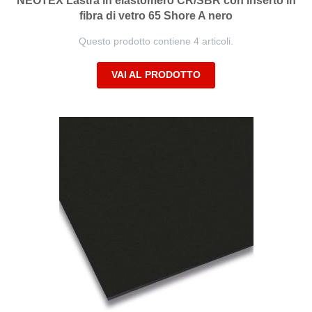
NEOTEX Lastra in elastomero CR/SBR con inserto in
fibra di vetro 65 Shore A nero
Questo prodotto contiene 4 articoli.
VAI AL PRODOTTO