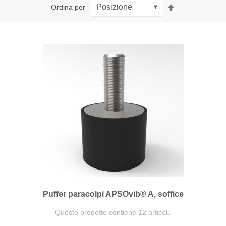
Imposta
Ordina per
la
direzione
decrescente
Puffer paracolpi APSOvib® A, soffice
Questo prodotto contiene 12 articoli.