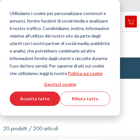
Nazione
Lingua
Italia
Italiano
C
h
i
d
e
e
a
a
v
i
g
a
z
i
o
n
Utilizziamo i cookie per personalizzare contenuti e
r
n
e
annunci, fornire funzioni di social media e analizzare
Car
Open
Toggle
Menu
il nostro traffico. Condividiamo, inoltre, informazioni
search
Nav
form
relative all’utilizzo del nostro sito da parte degli
Cerca
Home
Tecnologia dell'antivibrazione
utenti con i nostri partner di social media, pubblicità
Buffer, Molle in gomma, Molle cave in gomma, Bussole
Cerca
Puffer paracolpi
Puffer paracolpi in elastomero
e analisi, che potrebbero combinarle ad altre
informazioni fornite dagli utenti o raccolte durante
Puffer paracolpi in elastomero
l’uso dei loro servizi. Per saperne di più sui cookie
che utilizziamo, leggi la nostra
Politica sui cookie
Gestisci cookie
Filtro
Accetta tutto
Rifiuta tutto
Mostra filtri
20 prodotti / 200 articoli