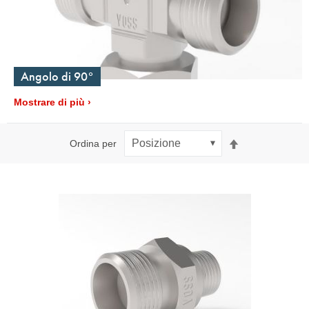
Angolo di 90°
Mostrare di più
Imposta
Ordina per
la
direzione
decrescente