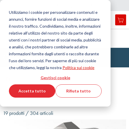
Nazione
Lingua
Italia
Italiano
C
h
i
d
e
e
a
a
v
i
g
a
z
i
o
n
Utilizziamo i cookie per personalizzare contenuti e
r
n
e
annunci, fornire funzioni di social media e analizzare
Car
Open
Toggle
Menu
il nostro traffico. Condividiamo, inoltre, informazioni
search
Nav
form
relative all’utilizzo del nostro sito da parte degli
Cerca
Home
Tecnologia dei fluidi
Raccordo
utenti con i nostri partner di social media, pubblicità
Raccordi ad anello tagliente
Collegamento a vite
Cerca
e analisi, che potrebbero combinarle ad altre
informazioni fornite dagli utenti o raccolte durante
Collegamenti a vite
l’uso dei loro servizi. Per saperne di più sui cookie
che utilizziamo, leggi la nostra
Politica sui cookie
Filtro
Gestisci cookie
Accetta tutto
Rifiuta tutto
Mostra filtri
19 prodotti / 304 articoli