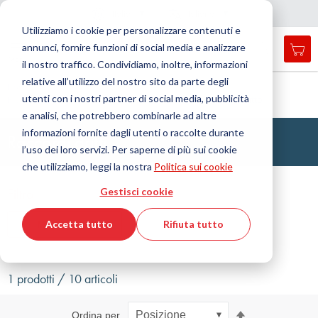
Nazione
Lingua
Italia
Italiano
C
h
i
d
e
e
a
a
v
i
g
a
z
i
o
n
Utilizziamo i cookie per personalizzare contenuti e
r
n
e
annunci, fornire funzioni di social media e analizzare
Car
Open
Toggle
Menu
il nostro traffico. Condividiamo, inoltre, informazioni
search
Nav
form
relative all’utilizzo del nostro sito da parte degli
Cerca
Home
Tecnologia dei fluidi
Raccordo
utenti con i nostri partner di social media, pubblicità
Raccordi ad anello tagliente
Raccordo orientabile
Dritto
Cerca
e analisi, che potrebbero combinarle ad altre
informazioni fornite dagli utenti o raccolte durante
Raccordi dritti
l’uso dei loro servizi. Per saperne di più sui cookie
che utilizziamo, leggi la nostra
Politica sui cookie
Filtro
Gestisci cookie
Accetta tutto
Rifiuta tutto
Mostra filtri
1 prodotti / 10 articoli
Imposta
Ordina per