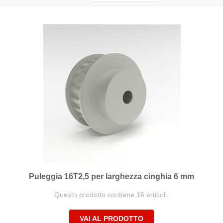
la
direzione
decrescente
Puleggia 16T2,5 per larghezza cinghia 6 mm
Questo prodotto contiene 16 articoli.
VAI AL PRODOTTO