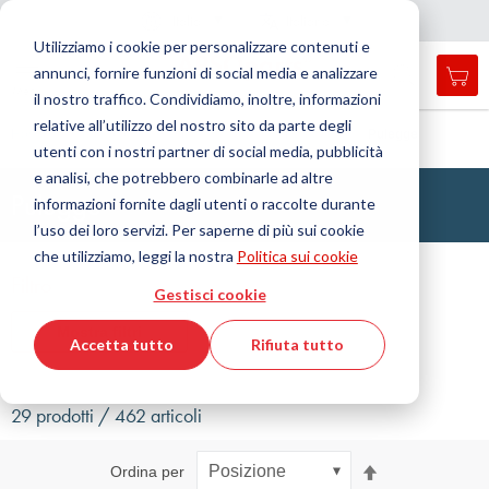
Nazione
Lingua
Italia
Italiano
C
h
i
d
e
e
a
a
v
i
g
a
z
i
o
n
Utilizziamo i cookie per personalizzare contenuti e
r
n
e
annunci, fornire funzioni di social media e analizzare
Car
Open
Toggle
Menu
il nostro traffico. Condividiamo, inoltre, informazioni
search
Nav
form
relative all’utilizzo del nostro sito da parte degli
Cerca
Home
Tecnologia delle trasmissioni
Pulegge
Pulegge
utenti con i nostri partner di social media, pubblicità
Cerca
e analisi, che potrebbero combinarle ad altre
Pulegge
informazioni fornite dagli utenti o raccolte durante
l’uso dei loro servizi. Per saperne di più sui cookie
che utilizziamo, leggi la nostra
Politica sui cookie
Filtro
Gestisci cookie
Mostra filtri
Accetta tutto
Rifiuta tutto
29 prodotti / 462 articoli
Imposta
Ordina per