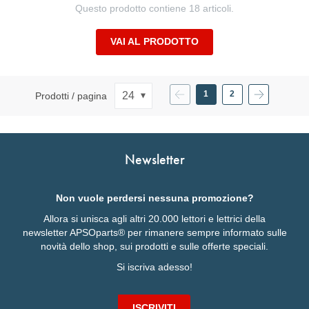
Questo prodotto contiene 18 articoli.
VAI AL PRODOTTO
Precedente
Pagina
Pagina
Pagina
Successivo
1
2
Prodotti / pagina
Attualmente
Pagina
stai
leggendo
la
pagina
Newsletter
Non vuole perdersi nessuna promozione?
Allora si unisca agli altri 20.000 lettori e lettrici della
newsletter APSOparts® per rimanere sempre informato sulle
novità dello shop, sui prodotti e sulle offerte speciali.
Si iscriva adesso!
ISCRIVITI