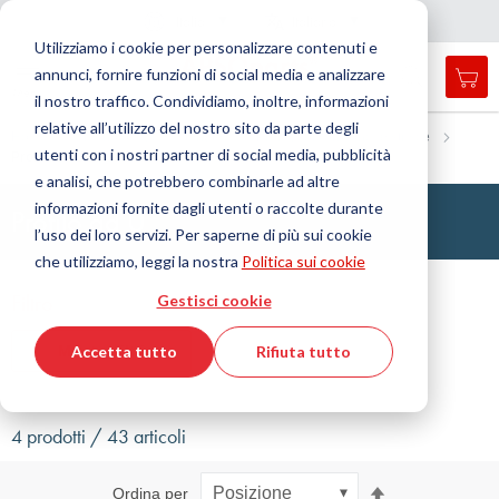
Nazione
Lingua
Italia
Italiano
C
h
i
d
e
e
a
a
v
i
g
a
z
i
o
n
Utilizziamo i cookie per personalizzare contenuti e
r
n
e
annunci, fornire funzioni di social media e analizzare
Car
Open
Toggle
Menu
il nostro traffico. Condividiamo, inoltre, informazioni
search
Nav
form
relative all’utilizzo del nostro sito da parte degli
Cerca
Home
Tecnologia delle tenute
Profili, cordoni tondi e strisce
utenti con i nostri partner di social media, pubblicità
Profilo ad U
Cerca
e analisi, che potrebbero combinarle ad altre
informazioni fornite dagli utenti o raccolte durante
Profilo ad U
l’uso dei loro servizi. Per saperne di più sui cookie
che utilizziamo, leggi la nostra
Politica sui cookie
Filtro
Gestisci cookie
Mostra filtri
Accetta tutto
Rifiuta tutto
4 prodotti / 43 articoli
Imposta
Ordina per