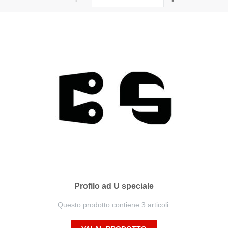
la
direzione
decrescente
Profilo ad U speciale
Questo prodotto contiene 3 articoli.