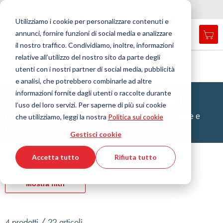
Nazione
Lingua
Italia
Italiano
C
h
i
d
e
e
a
a
v
i
g
a
z
i
o
n
Utilizziamo i cookie per personalizzare contenuti e
r
n
e
annunci, fornire funzioni di social media e analizzare
Car
Open
Toggle
Menu
il nostro traffico. Condividiamo, inoltre, informazioni
search
Nav
form
relative all’utilizzo del nostro sito da parte degli
Cerca
Home
Tecnologia delle materie plastiche
Lastre
utenti con i nostri partner di social media, pubblicità
Polietereterchetone (PEEK)
Cerca
e analisi, che potrebbero combinarle ad altre
informazioni fornite dagli utenti o raccolte durante
Lastre in PEEK (Polietereterchetone)
l’uso dei loro servizi. Per saperne di più sui cookie
Lastre fabbricate con il materiale plastico più versatile e
che utilizziamo, leggi la nostra
Politica sui cookie
performante
Gestisci cookie
Accetta tutto
Rifiuta tutto
Filtro
Mostra filtri
4 prodotti / 22 articoli