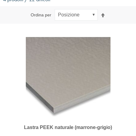
Imposta
Ordina per
la
direzione
decrescente
Lastra PEEK naturale (marrone-grigio)