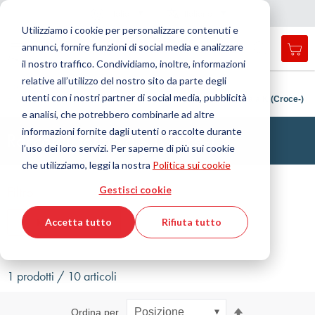
Nazione
Lingua
Italia
Italiano
C
h
i
d
e
e
a
a
v
i
g
a
z
i
o
n
Utilizziamo i cookie per personalizzare contenuti e
r
n
e
annunci, fornire funzioni di social media e analizzare
Car
Open
Toggle
Menu
il nostro traffico. Condividiamo, inoltre, informazioni
search
Nav
form
relative all’utilizzo del nostro sito da parte degli
Cerca
Home
Tecnologia dei fluidi
Raccordo
utenti con i nostri partner di social media, pubblicità
Raccordi ad anello tagliente
Raccordo del tubo
Forma a K (Croce-)
Cerca
e analisi, che potrebbero combinarle ad altre
informazioni fornite dagli utenti o raccolte durante
Raccordi, forma a K (Croce-)
l’uso dei loro servizi. Per saperne di più sui cookie
che utilizziamo, leggi la nostra
Politica sui cookie
Filtro
Gestisci cookie
Accetta tutto
Rifiuta tutto
Mostra filtri
1 prodotti / 10 articoli
Imposta
Ordina per