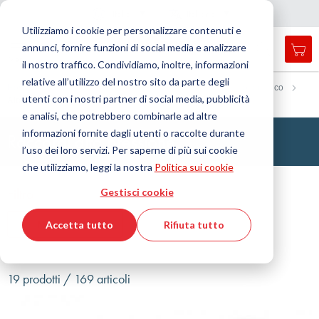
Nazione
Lingua
Italia
Italiano
C
h
i
d
e
e
a
a
v
i
g
a
z
i
o
n
Utilizziamo i cookie per personalizzare contenuti e
r
n
e
annunci, fornire funzioni di social media e analizzare
Car
Open
Toggle
Menu
il nostro traffico. Condividiamo, inoltre, informazioni
search
Nav
form
relative all’utilizzo del nostro sito da parte degli
Cerca
Home
Tecnologia dei fluidi
Raccordo
Raccordo idraulico
utenti con i nostri partner di social media, pubblicità
Alta pressione
Cerca
e analisi, che potrebbero combinarle ad altre
informazioni fornite dagli utenti o raccolte durante
Raccordi alta pressione
l’uso dei loro servizi. Per saperne di più sui cookie
che utilizziamo, leggi la nostra
Politica sui cookie
Filtro
Gestisci cookie
Mostra filtri
Accetta tutto
Rifiuta tutto
19 prodotti / 169 articoli