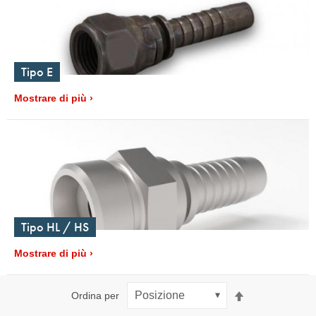
Tipo E
Mostrare di più
Tipo HL / HS
Mostrare di più
Imposta
Ordina per
la