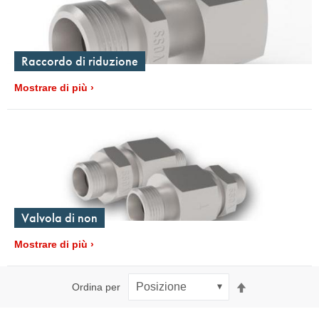
Raccordo di riduzione
Mostrare di più
Valvola di non
Mostrare di più
Imposta
Ordina per
la
direzione