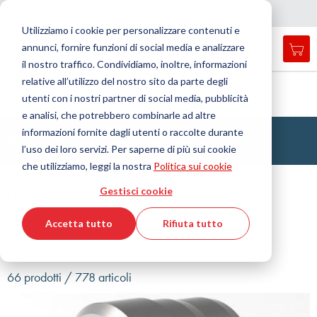
Nazione
Lingua
Italia
Italiano
C
h
i
d
e
e
a
a
v
i
g
a
z
i
o
n
Utilizziamo i cookie per personalizzare contenuti e
r
n
e
annunci, fornire funzioni di social media e analizzare
Car
Open
Toggle
Menu
il nostro traffico. Condividiamo, inoltre, informazioni
search
Nav
form
relative all’utilizzo del nostro sito da parte degli
Cerca
Home
Tecnologia dei fluidi
Raccordo
utenti con i nostri partner di social media, pubblicità
Raccordi ad anello tagliente
Cerca
e analisi, che potrebbero combinarle ad altre
informazioni fornite dagli utenti o raccolte durante
Raccordi ad anello tagliente
l’uso dei loro servizi. Per saperne di più sui cookie
che utilizziamo, leggi la nostra
Politica sui cookie
Filtro
Gestisci cookie
Mostra filtri
Accetta tutto
Rifiuta tutto
66 prodotti / 778 articoli