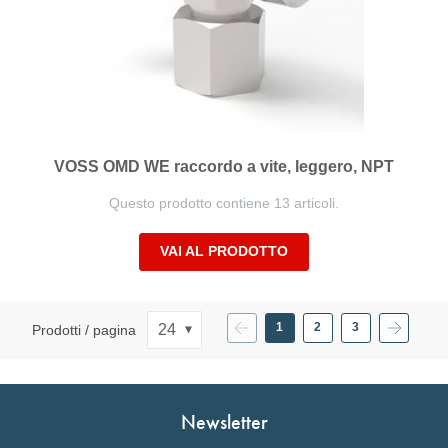
VOSS OMD WE raccordo a vite, leggero, NPT
Questo prodotto contiene 13 articoli.
VAI AL PRODOTTO
Precedente
Pagina
Pagina
Pagina
Successi
1
2
3
Prodotti / pagina
Attualmente
Pagina
Pagina
stai
leggendo
la
pagina
Newsletter