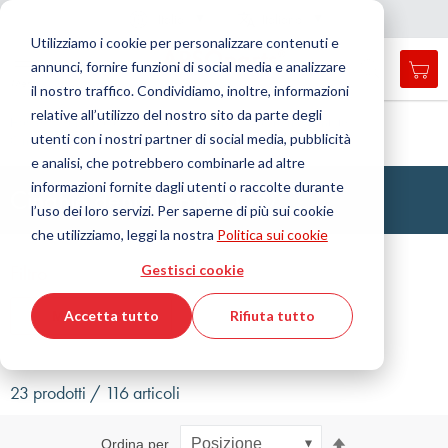
Nazione
Lingua
Italia
Italiano
C
h
i
d
e
e
a
a
v
i
g
a
z
i
o
n
Utilizziamo i cookie per personalizzare contenuti e
r
n
e
annunci, fornire funzioni di social media e analizzare
Car
Open
Toggle
Menu
il nostro traffico. Condividiamo, inoltre, informazioni
search
Nav
form
relative all’utilizzo del nostro sito da parte degli
Cerca
Home
Tecnologia delle trasmissioni
Cinghie dentate
utenti con i nostri partner di social media, pubblicità
Cinghie dentate in poliuretano
a metratura
BRECO®
Cerca
e analisi, che potrebbero combinarle ad altre
informazioni fornite dagli utenti o raccolte durante
Cinghie dentate BRECO®
l’uso dei loro servizi. Per saperne di più sui cookie
che utilizziamo, leggi la nostra
Politica sui cookie
Filtro
Gestisci cookie
Accetta tutto
Rifiuta tutto
Mostra filtri
23 prodotti / 116 articoli
Imposta
Ordina per