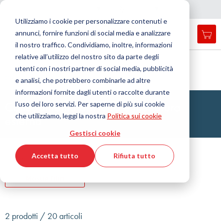
Nazione
Lingua
Italia
Italiano
C
h
i
d
e
e
a
a
v
i
g
a
z
i
o
n
Utilizziamo i cookie per personalizzare contenuti e
r
n
e
annunci, fornire funzioni di social media e analizzare
Car
Open
Toggle
Menu
il nostro traffico. Condividiamo, inoltre, informazioni
search
Nav
form
relative all’utilizzo del nostro sito da parte degli
Cerca
Home
Tecnologia dei fluidi
Raccordo
utenti con i nostri partner di social media, pubblicità
Raccordi ad anello tagliente
Valvola di non
Cerca
Collegamento del tubo e filettatura esterna
e analisi, che potrebbero combinarle ad altre
informazioni fornite dagli utenti o raccolte durante
Collegamento del tubo e filettatura
l’uso dei loro servizi. Per saperne di più sui cookie
che utilizziamo, leggi la nostra
Politica sui cookie
esterna
Gestisci cookie
Filtro
Accetta tutto
Rifiuta tutto
Mostra filtri
2 prodotti / 20 articoli