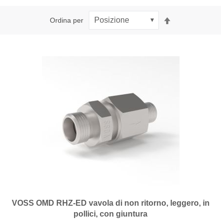
Imposta
Ordina per
la
direzione
decrescente
VOSS OMD RHZ-ED vavola di non ritorno, leggero, in
pollici, con giuntura