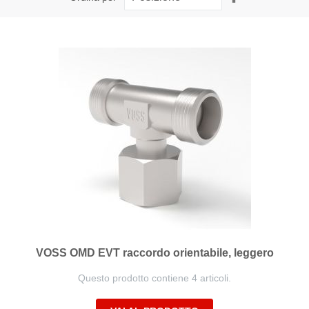
la
direzione
decrescente
VOSS OMD EVT raccordo orientabile, leggero
Questo prodotto contiene 4 articoli.