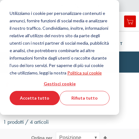
Nazione
Lingua
Italia
Italiano
C
h
i
d
e
e
a
a
v
i
g
a
z
i
o
n
Utilizziamo i cookie per personalizzare contenuti e
r
n
e
annunci, fornire funzioni di social media e analizzare
Car
Open
Toggle
Menu
il nostro traffico. Condividiamo, inoltre, informazioni
search
Nav
form
relative all’utilizzo del nostro sito da parte degli
Cerca
Home
Tecnologia dei fluidi
Raccordo
utenti con i nostri partner di social media, pubblicità
Raccordi ad anello tagliente
Raccordo orientabile
Forma a T
Cerca
e analisi, che potrebbero combinarle ad altre
informazioni fornite dagli utenti o raccolte durante
Raccordi, forma a T
l’uso dei loro servizi. Per saperne di più sui cookie
che utilizziamo, leggi la nostra
Politica sui cookie
Filtro
Gestisci cookie
Accetta tutto
Rifiuta tutto
Mostra filtri
1 prodotti / 4 articoli
Imposta
Ordina per