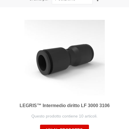
la
direzione
decrescente
LEGRIS™ Intermedio diritto LF 3000 3106
Questo prodotto contiene 10 articoli.