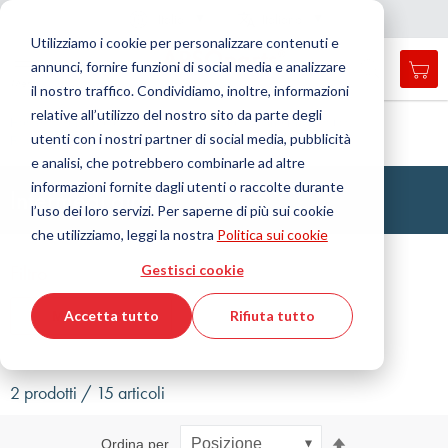
Nazione
Lingua
Italia
Italiano
C
h
i
d
e
e
a
a
v
i
g
a
z
i
o
n
Utilizziamo i cookie per personalizzare contenuti e
r
n
e
annunci, fornire funzioni di social media e analizzare
Car
Open
Toggle
Menu
il nostro traffico. Condividiamo, inoltre, informazioni
search
Nav
form
relative all’utilizzo del nostro sito da parte degli
Cerca
Home
Tecnologia dei fluidi
Automazione/Pneumatica
utenti con i nostri partner di social media, pubblicità
Raccordo
Raccordo del tubo
Dritto
Cerca
e analisi, che potrebbero combinarle ad altre
informazioni fornite dagli utenti o raccolte durante
Intermedi diritti
l’uso dei loro servizi. Per saperne di più sui cookie
che utilizziamo, leggi la nostra
Politica sui cookie
Filtro
Gestisci cookie
Accetta tutto
Rifiuta tutto
Mostra filtri
2 prodotti / 15 articoli
Imposta
Ordina per