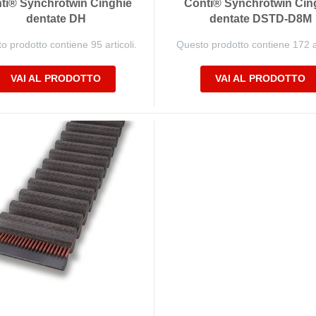
ti® Synchrotwin Cinghie
Conti® Synchrotwin Cin
dentate DH
dentate DSTD-D8M
o prodotto contiene 95 articoli.
Questo prodotto contiene 172 ar
VAI AL PRODOTTO
VAI AL PRODOTTO