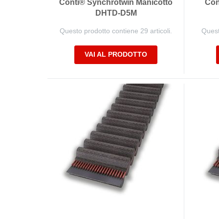
Conti® Synchrotwin Manicotto
Con
DHTD-D5M
Questo prodotto contiene 29 articoli.
Quest
VAI AL PRODOTTO