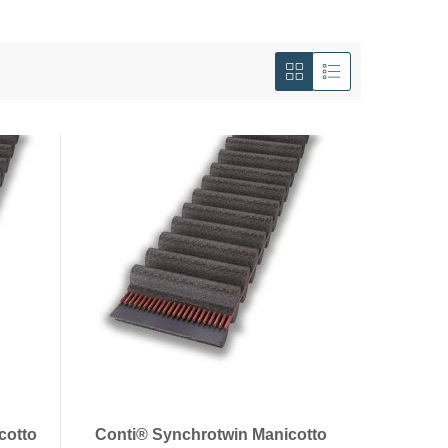
Mostra
come
Griglia
Lista
cotto
Conti® Synchrotwin Manicotto