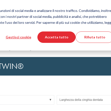
Nazione
Lingua
Italia
Italiano
nzioni di social media e analizzare il nostro traffico. Condividiamo, inoltre
 con i nostri partner di social media, pubblicità e analisi, che potrebbero
Strumenti e servizi
Aiuto e supporto
Ordine vel
e l’uso dei loro servizi. Per saperne di più sui cookie che utilizziamo, legg
Gestisci cookie
Accetta tutto
Rifiuta tutto
 delle materie plastiche
ore prodotti DirectCUT
Tecnologia dei fluidi
Download file CAD 3D
Video tutorial
Tubi flessibili
Cinghie dentate in gomma
SYNCHROTWIN®
Tubo corrugato
Raccordo
OTWIN®
to di vetro
Automazione/Pneumatica
strisciamento
KAPSTO Parti protettive
desivi
Compensatore
Larghezza della cinghia dentata