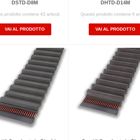
DSTD-D8M
DHTD-D14M
o prodotto contiene 43 articoli.
Questo prodotto contiene 9 art
VAI AL PRODOTTO
VAI AL PRODOTTO