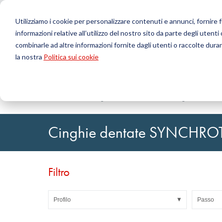
Utilizziamo i cookie per personalizzare contenuti e annunci, fornire fu
informazioni relative all’utilizzo del nostro sito da parte degli utenti
Prodotti
combinarle ad altre informazioni fornite dagli utenti o raccolte durant
la nostra
Politica sui cookie
Cerca
Tecnologia delle tenute
Caricamento ordini DirectUP
Contattaci / Resi
Tecnologia
Configurat
Chi siamo
O-ring / X-ring
Lastre
Home
Tecnologia delle trasmissioni
Cinghie dentate
Tenute per movimenti rotativi
Tondi
Guarnizioni per movimenti alternativi e Fasce di
Tubi
Cinghie dentate SYNCHR
guida
Fogli e Tessu
Profili, cordoni tondi e strisce
Cuscinetti a 
Lastre di guarnizione e rivestimenti
Nastri autoa
Guarnizioni piane
Filtro
Articoli tecnici stampati
Filtri, tessuti tecnici, materiale isolante
Profilo
Passo