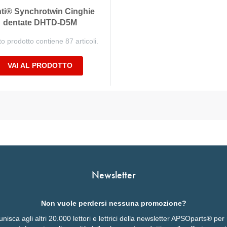
ti® Synchrotwin Cinghie
dentate DHTD-D5M
o prodotto contiene 87 articoli.
VAI AL PRODOTTO
Newsletter
Non vuole perdersi nessuna promozione?
 unisca agli altri 20.000 lettori e lettrici della newsletter APSOparts® pe