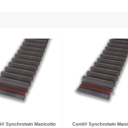
 dei sensori e della potenza
onductors
ies
i® Synchrotwin Manicotto
Conti® Synchrotwin Mani