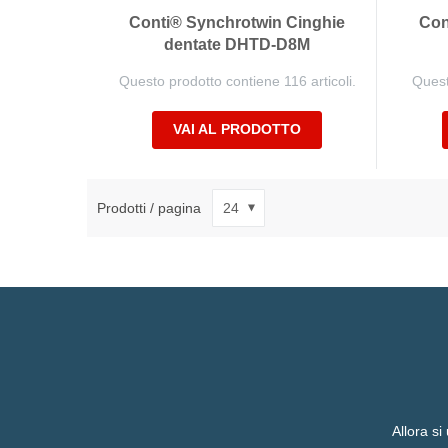
Conti® Synchrotwin Cinghie
Con
dentate DHTD-D8M
Questo prodotto contiene 116 articoli.
Quest
VAI AL PRODOTTO
Prodotti / pagina
Allora si