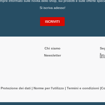
mpre informato sulle novità dello shop, sui prodotti e sulle offerte specia
Si iscriva adesso!
ISCRIVITI
Chi siamo
Seg
Newsletter
|
Protezione dei dati
|
Norme per l'utilizzo
|
Termini e condizioni |
Co