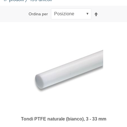
Imposta
Ordina per
la
direzione
decrescente
Tondi PTFE naturale (bianco), 3 - 33 mm