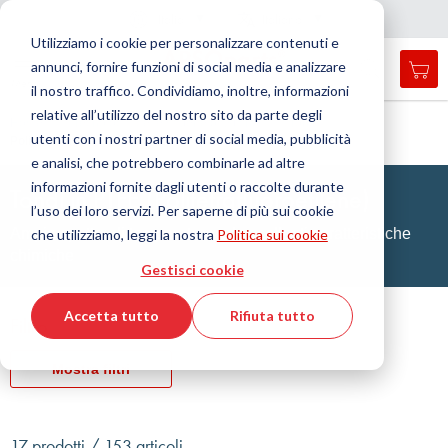
Nazione
Lingua
Italia
Italiano
C
h
i
d
e
e
a
a
v
i
g
a
z
i
o
n
Utilizziamo i cookie per personalizzare contenuti e
r
n
e
annunci, fornire funzioni di social media e analizzare
Car
Open
Toggle
Menu
il nostro traffico. Condividiamo, inoltre, informazioni
search
Nav
form
relative all’utilizzo del nostro sito da parte degli
Cerca
Home
Tecnologia delle materie plastiche
Tondi
utenti con i nostri partner di social media, pubblicità
Politetrafluoroetilene (PTFE)
Cerca
e analisi, che potrebbero combinarle ad altre
informazioni fornite dagli utenti o raccolte durante
Tondi in PTFE (Politetrafluoroetilene)
l’uso dei loro servizi. Per saperne di più sui cookie
Ampio spettro di temperatura ed eccellenti caratteristiche
che utilizziamo, leggi la nostra
Politica sui cookie
chimiche
Gestisci cookie
Accetta tutto
Rifiuta tutto
Filtro
Mostra filtri
17 prodotti / 153 articoli