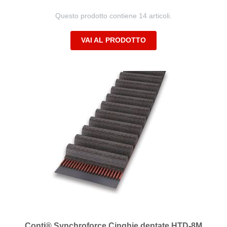
Questo prodotto contiene 14 articoli.
VAI AL PRODOTTO
Conti® Synchroforce Cinghie dentate HTD-8M