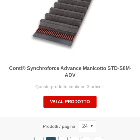
Conti® Synchroforce Advance Manicotto STD-S8M-
ADV
Questo prodotto contiene 3 articoli.
VAI AL PRODOTTO
Prodotti / pagina
Precedente
Pagina
Pagina
Pagina
Successivo