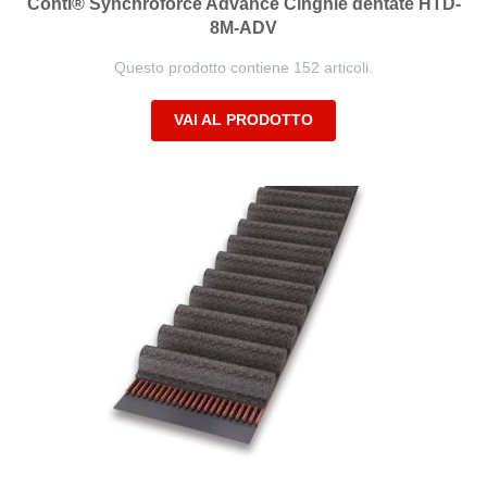
Conti® Synchroforce Advance Cinghie dentate HTD-
8M-ADV
Questo prodotto contiene 152 articoli.
VAI AL PRODOTTO