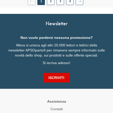
1
2
3
4
Attualmente
Pagina
Pagina
Pagina
stai
leggendo
la
pagina
Newsletter
Non vuole perdersi nessuna promozione?
Allora si unisca agli altri 20.000 lettori e lettrici della
newsletter APSOparts® per rimanere sempre informato sulle
novità dello shop, sui prodotti e sulle offerte speciali.
Si iscriva adesso!
ISCRIVITI
Assistenza
Contatti