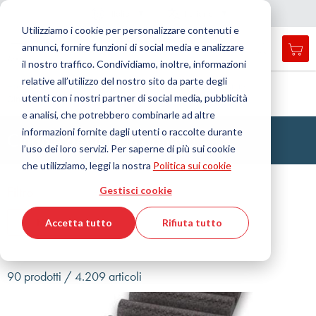
Nazione
Lingua
Italia
Italiano
C
h
i
d
e
e
a
a
v
i
g
a
z
i
o
n
Utilizziamo i cookie per personalizzare contenuti e
r
n
e
annunci, fornire funzioni di social media e analizzare
Car
Open
Toggle
Menu
il nostro traffico. Condividiamo, inoltre, informazioni
search
Nav
form
relative all’utilizzo del nostro sito da parte degli
Cerca
Home
Tecnologia delle trasmissioni
Cinghie dentate
utenti con i nostri partner di social media, pubblicità
Cinghie dentate in gomma
Cerca
e analisi, che potrebbero combinarle ad altre
informazioni fornite dagli utenti o raccolte durante
Cinghie dentate in gomma
l’uso dei loro servizi. Per saperne di più sui cookie
che utilizziamo, leggi la nostra
Politica sui cookie
Filtro
Gestisci cookie
Mostra filtri
Accetta tutto
Rifiuta tutto
90 prodotti / 4.209 articoli