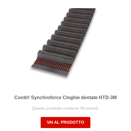
direzione
decrescente
Conti® Synchroforce Cinghie dentate HTD-3M
Questo prodotto contiene 99 articoli.
VAI AL PRODOTTO