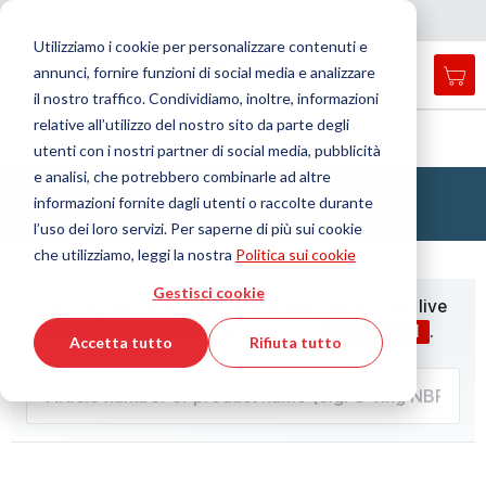
Nazione
Lingua
Italia
Italiano
C
h
i
d
e
e
a
a
v
i
g
a
z
i
o
n
Utilizziamo i cookie per personalizzare contenuti e
r
n
e
annunci, fornire funzioni di social media e analizzare
Car
Open
Toggle
Menu
il nostro traffico. Condividiamo, inoltre, informazioni
search
Nav
form
relative all’utilizzo del nostro sito da parte degli
Cerca
Home
Strumenti e servizi
Download file CAD 3D
utenti con i nostri partner di social media, pubblicità
Cerca
e analisi, che potrebbero combinarle ad altre
Download file CAD 3D
informazioni fornite dagli utenti o raccolte durante
l’uso dei loro servizi. Per saperne di più sui cookie
che utilizziamo, leggi la nostra
Politica sui cookie
Gestisci cookie
Accetta tutto
Rifiuta tutto