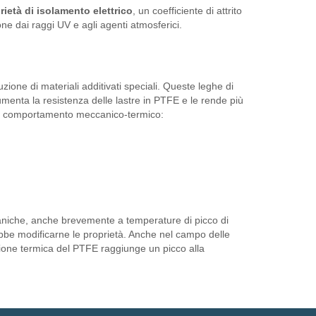
rietà di isolamento elettrico
, un coefficiente di attrito
ione dai raggi UV e agli agenti atmosferici.
zione di materiali additivati speciali. Queste leghe di
umenta la resistenza delle lastre in PTFE e le rende più
ni di comportamento meccanico-termico:
caniche, anche brevemente a temperature di picco di
ebbe modificarne le proprietà. Anche nel campo delle
tazione termica del PTFE raggiunge un picco alla