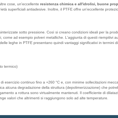
 altre cose, un'eccellente
resistenza chimica e all'idrolisi, buone prop
rietà superficiali antiadesive. Inoltre, il PTFE offre un'eccellente protez
nterizzate sotto pressione. Così si creano condizioni ideali per la produ
, come ad esempio polveri metalliche. L'aggiunta di questi riempitivi a
d delle leghe in PTFE presentano quindi vantaggi significativi in termi
to termico)
di esercizio continuo fino a +260 °C e, con minime sollecitazioni mec
ifica alcuna degradazione della struttura (depolimerizzazione) che potr
ungamento a rottura sono virtualmente mantenuti. Il coefficiente di dila
ge valori che altrimenti si raggiungono solo ad alte temperature.