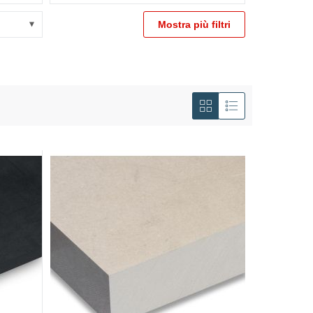
Mostra più filtri
Mostra
come
Griglia
Lista