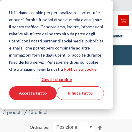
Nazione
Lingua
Italia
Italiano
C
h
i
d
e
e
a
a
v
i
g
a
z
i
o
n
Utilizziamo i cookie per personalizzare contenuti e
r
n
e
annunci, fornire funzioni di social media e analizzare
Car
Open
Toggle
Menu
il nostro traffico. Condividiamo, inoltre, informazioni
search
Nav
form
relative all’utilizzo del nostro sito da parte degli
Cerca
Home
Tecnologia delle trasmissioni
Accessori
Rulli tenditori
utenti con i nostri partner di social media, pubblicità
Cerca
e analisi, che potrebbero combinarle ad altre
Rulli tenditori
informazioni fornite dagli utenti o raccolte durante
l’uso dei loro servizi. Per saperne di più sui cookie
che utilizziamo, leggi la nostra
Politica sui cookie
Filtro
Gestisci cookie
Mostra filtri
Accetta tutto
Rifiuta tutto
3 prodotti / 13 articoli
Imposta
Ordina per