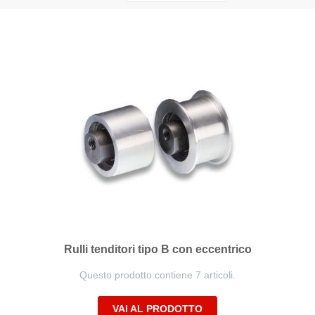
la
direzione
decrescente
Rulli tenditori tipo B con eccentrico
Questo prodotto contiene 7 articoli.
VAI AL PRODOTTO